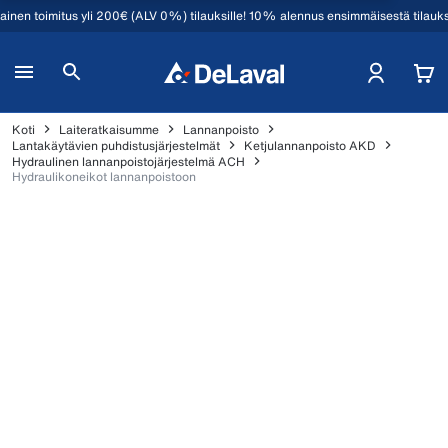
mainen toimitus yli 200€ (ALV 0%) tilauksille! 10% alennus ensimmäisestä tilauk
Koti
Laiteratkaisumme
Lannanpoisto
Lantakäytävien puhdistusjärjestelmät
Ketjulannanpoisto AKD
Hydraulinen lannanpoistojärjestelmä ACH
Hydraulikoneikot lannanpoistoon