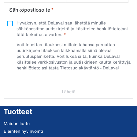
Sähköpostiosoite
*
Hyväksyn, että DeLaval saa lähettää minulle
sähköpostitse uutiskirjeitä ja käsittelee henkilötietojani
tätä tarkoitusta varten.
Voit lopettaa tilauksesi milloin tahansa peruuttaa
uutiskirjeen tilauksen klikkaamalla siinä olevaa
peruutuspainiketta. Voit lukea siitä, kuinka DeLaval
käsittelee verkkosivuston ja uutiskirjeen kautta kerättyjä
henkilötietojasi tästä
Tietosuojakäytäntö - DeLaval
Lähetä
Tuotteet
Maidon laatu
Eläinten hyvinvointi