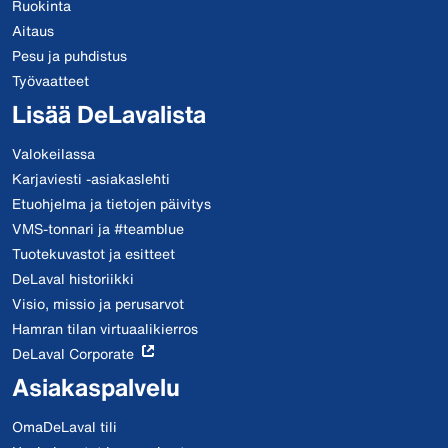
Ruokinta
Aitaus
Pesu ja puhdistus
Työvaatteet
Lisää DeLavalista
Valokeilassa
Karjaviesti -asiakaslehti
Etuohjelma ja tietojen päivitys
VMS-tonnari ja #teamblue
Tuotekuvastot ja esitteet
DeLaval historiikki
Visio, missio ja perusarvot
Hamran tilan virtuaalikierros
DeLaval Corporate
Asiakaspalvelu
OmaDeLaval tili