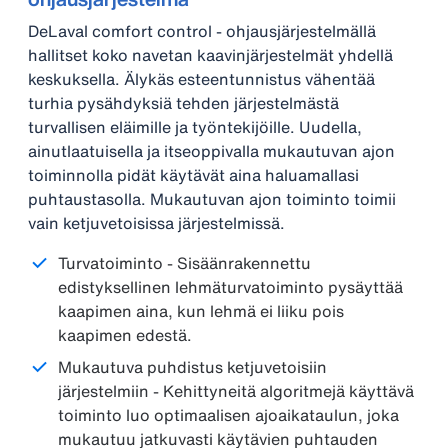
DeLaval comfort control - ohjausjärjestelmällä
hallitset koko navetan kaavinjärjestelmät yhdellä
keskuksella. Älykäs esteentunnistus vähentää
turhia pysähdyksiä tehden järjestelmästä
turvallisen eläimille ja työntekijöille. Uudella,
ainutlaatuisella ja itseoppivalla mukautuvan ajon
toiminnolla pidät käytävät aina haluamallasi
puhtaustasolla. Mukautuvan ajon toiminto toimii
vain ketjuvetoisissa järjestelmissä.
Turvatoiminto - Sisäänrakennettu
edistyksellinen lehmäturvatoiminto pysäyttää
kaapimen aina, kun lehmä ei liiku pois
kaapimen edestä.
Mukautuva puhdistus ketjuvetoisiin
järjestelmiin - Kehittyneitä algoritmejä käyttävä
toiminto luo optimaalisen ajoaikataulun, joka
mukautuu jatkuvasti käytävien puhtauden