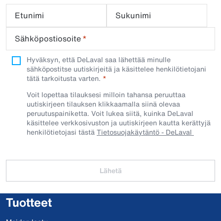
Etunimi
Sukunimi
Sähköpostiosoite
*
Hyväksyn, että DeLaval saa lähettää minulle
sähköpostitse uutiskirjeitä ja käsittelee henkilötietojani
tätä tarkoitusta varten.
Voit lopettaa tilauksesi milloin tahansa peruuttaa
uutiskirjeen tilauksen klikkaamalla siinä olevaa
peruutuspainiketta. Voit lukea siitä, kuinka DeLaval
käsittelee verkkosivuston ja uutiskirjeen kautta kerättyjä
henkilötietojasi tästä
Tietosuojakäytäntö - DeLaval
Lähetä
Tuotteet