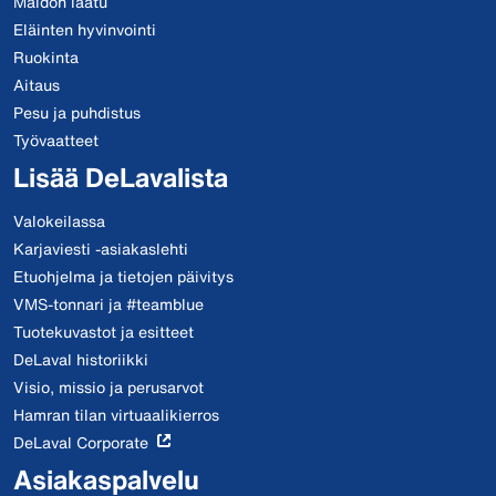
Maidon laatu
Eläinten hyvinvointi
Ruokinta
Aitaus
Pesu ja puhdistus
Työvaatteet
Lisää DeLavalista
Valokeilassa
Karjaviesti -asiakaslehti
Etuohjelma ja tietojen päivitys
VMS-tonnari ja #teamblue
Tuotekuvastot ja esitteet
DeLaval historiikki
Visio, missio ja perusarvot
Hamran tilan virtuaalikierros
DeLaval Corporate
Asiakaspalvelu