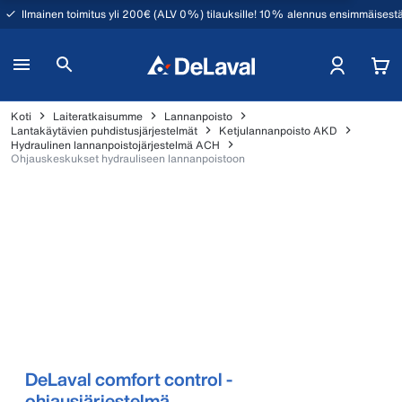
Ilmainen toimitus yli 200€ (ALV 0%) tilauksille! 10% alennus ensimmäisestä
Koti
Laiteratkaisumme
Lannanpoisto
Lantakäytävien puhdistusjärjestelmät
Ketjulannanpoisto AKD
Hydraulinen lannanpoistojärjestelmä ACH
Ohjauskeskukset hydrauliseen lannanpoistoon
DeLaval comfort control -
ohjausjärjestelmä