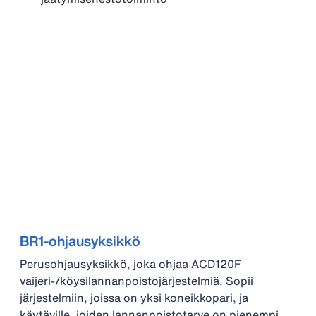
BR1-ohjausyksikkö
Perusohjausyksikkö, joka ohjaa ACD120F
vaijeri-/köysilannanpoistojärjestelmiä. Sopii
järjestelmiin, joissa on yksi koneikkopari, ja
käytäville, joiden lannanpoistotarve on pienempi.