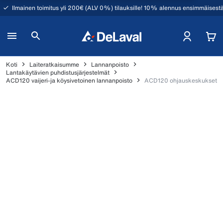
Ilmainen toimitus yli 200€ (ALV 0%) tilauksille! 10% alennus ensimmäisestä
Koti
Laiteratkaisumme
Lannanpoisto
Lantakäytävien puhdistusjärjestelmät
ACD120 vaijeri-ja köysivetoinen lannanpoisto
ACD120 ohjauskeskukset