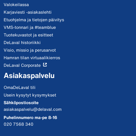
Valokeilassa
Karjaviesti -asiakaslehti
Etuohjelma ja tietojen päivitys
VMS-tonnari ja #teamblue
Tuotekuvastot ja esitteet
DeLaval historiikki
Visio, missio ja perusarvot
Hamran tilan virtuaalikierros
DeLaval Corporate
Asiakaspalvelu
OmaDeLaval tili
Usein kysytyt kysymykset
Sähköpostiosoite
asiakaspalvelu@delaval.com
Puhelinnumero ma-pe 8-16
020 7568 340