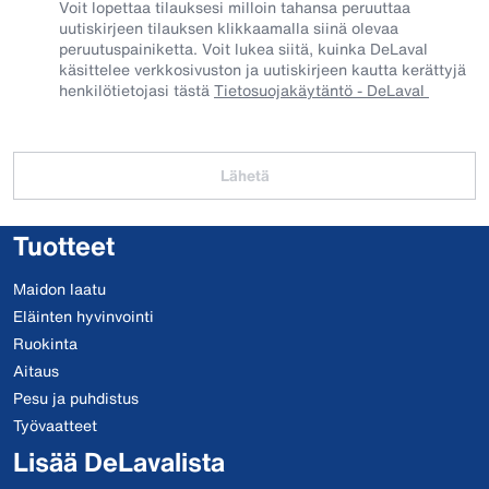
Voit lopettaa tilauksesi milloin tahansa peruuttaa
uutiskirjeen tilauksen klikkaamalla siinä olevaa
peruutuspainiketta. Voit lukea siitä, kuinka DeLaval
käsittelee verkkosivuston ja uutiskirjeen kautta kerättyjä
henkilötietojasi tästä
Tietosuojakäytäntö - DeLaval
Lähetä
Tuotteet
Maidon laatu
Eläinten hyvinvointi
Ruokinta
Aitaus
Pesu ja puhdistus
Työvaatteet
Lisää DeLavalista