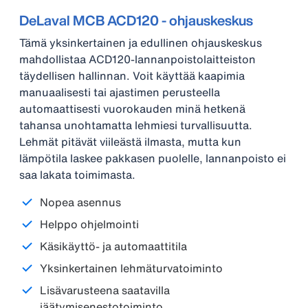
DeLaval MCB ACD120 - ohjauskeskus
Tämä yksinkertainen ja edullinen ohjauskeskus
mahdollistaa ACD120-lannanpoistolaitteiston
täydellisen hallinnan. Voit käyttää kaapimia
manuaalisesti tai ajastimen perusteella
automaattisesti vuorokauden minä hetkenä
tahansa unohtamatta lehmiesi turvallisuutta.
Lehmät pitävät viileästä ilmasta, mutta kun
lämpötila laskee pakkasen puolelle, lannanpoisto ei
saa lakata toimimasta.
Nopea asennus
Helppo ohjelmointi
Käsikäyttö- ja automaattitila
Yksinkertainen lehmäturvatoiminto
Lisävarusteena saatavilla
jäätymisenestotoiminto