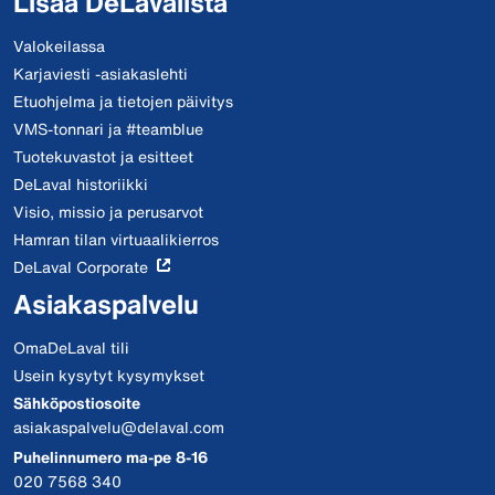
Lisää DeLavalista
Valokeilassa
Karjaviesti -asiakaslehti
Etuohjelma ja tietojen päivitys
VMS-tonnari ja #teamblue
Tuotekuvastot ja esitteet
DeLaval historiikki
Visio, missio ja perusarvot
Hamran tilan virtuaalikierros
DeLaval Corporate
Asiakaspalvelu
OmaDeLaval tili
Usein kysytyt kysymykset
Sähköpostiosoite
asiakaspalvelu@delaval.com
Puhelinnumero ma-pe 8-16
020 7568 340