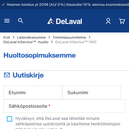
Ilmainen toimitus yli 200€ (ALV 0%) tilauksille! 10% alennus ensimmäisestä
Koti
Laiteratkaisumme
Toimintasuunnitelma
DeLaval InService™ -huolto
DeLaval InService™ VMS
Huoltosopimuksemme
Uutiskirje
Etunimi
Sukunimi
Sähköpostiosoite
*
Hyväksyn, että DeLaval saa lähettää minulle
sähköpostitse uutiskirjeitä ja käsittelee henkilötietojani