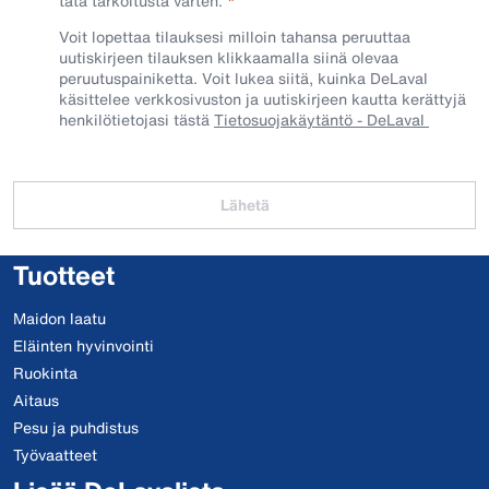
tätä tarkoitusta varten.
Voit lopettaa tilauksesi milloin tahansa peruuttaa
uutiskirjeen tilauksen klikkaamalla siinä olevaa
peruutuspainiketta. Voit lukea siitä, kuinka DeLaval
käsittelee verkkosivuston ja uutiskirjeen kautta kerättyjä
henkilötietojasi tästä
Tietosuojakäytäntö - DeLaval
Lähetä
Tuotteet
Maidon laatu
Eläinten hyvinvointi
Ruokinta
Aitaus
Pesu ja puhdistus
Työvaatteet