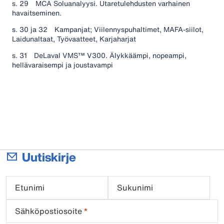
s. 29 MCA Soluanalyysi. Utaretulehdusten varhainen
havaitseminen.
s. 30 ja 32 Kampanjat; Viilennyspuhaltimet, MAFA-siilot,
Laidunaltaat,
Työvaatteet,
Karjaharjat
s. 31 DeLaval VMS™ V300. Älykkäämpi, nopeampi,
hellävaraisempi ja joustavampi
Uutiskirje
Etunimi
Sukunimi
Sähköpostiosoite
*