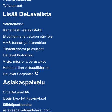
Työvaatteet
Lisää DeLavalista
Valokeilassa
Karjaviesti -asiakaslehti
Etuohjelma ja tietojen päivitys
VMS-tonnari ja #teamblue
Tuotekuvastot ja esitteet
DeLaval historiikki
Visio, missio ja perusarvot
Hamran tilan virtuaalikierros
DeLaval Corporate
Asiakaspalvelu
OmaDeLaval tili
Usein kysytyt kysymykset
Sähköpostiosoite
asiakaspalvelu@delaval.com