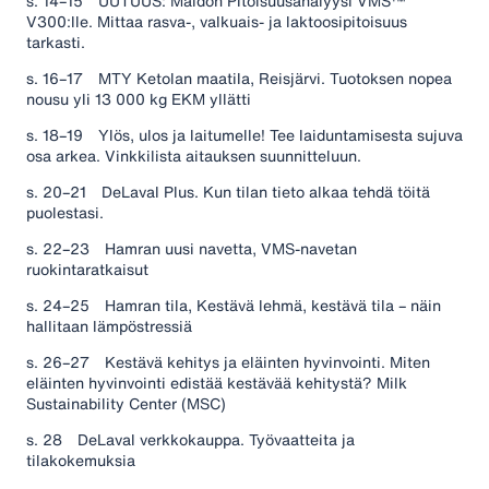
s. 14–15 UUTUUS: Maidon Pitoisuusanalyysi VMS™
V300:lle. Mittaa rasva-, valkuais- ja laktoosipitoisuus
tarkasti.
s. 16–17 MTY Ketolan maatila, Reisjärvi. Tuotoksen nopea
nousu yli 13 000 kg EKM yllätti
s. 18–19 Ylös, ulos ja laitumelle! Tee laiduntamisesta sujuva
osa arkea. Vinkkilista aitauksen suunnitteluun.
s. 20–21 DeLaval Plus. Kun tilan tieto alkaa tehdä töitä
puolestasi.
s. 22–23 Hamran uusi navetta, VMS-navetan
ruokintaratkaisut
s. 24–25 Hamran tila, Kestävä lehmä, kestävä tila – näin
hallitaan lämpöstressiä
s. 26–27 Kestävä kehitys ja eläinten hyvinvointi. Miten
eläinten hyvinvointi edistää kestävää kehitystä? Milk
Sustainability Center (MSC)
s. 28 DeLaval verkkokauppa. Työvaatteita ja
tilakokemuksia