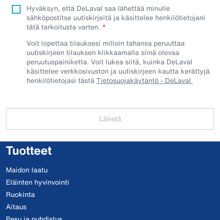
Hyväksyn, että DeLaval saa lähettää minulle
sähköpostitse uutiskirjeitä ja käsittelee henkilötietojani
tätä tarkoitusta varten.
Voit lopettaa tilauksesi milloin tahansa peruuttaa
uutiskirjeen tilauksen klikkaamalla siinä olevaa
peruutuspainiketta. Voit lukea siitä, kuinka DeLaval
käsittelee verkkosivuston ja uutiskirjeen kautta kerättyjä
henkilötietojasi tästä
Tietosuojakäytäntö - DeLaval
Lähetä
Tuotteet
Maidon laatu
Eläinten hyvinvointi
Ruokinta
Aitaus
Pesu ja puhdistus