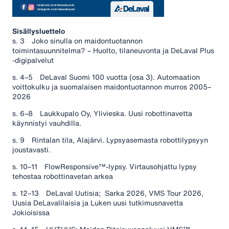
Sisällysluettelo
s. 3 Joko sinulla on maidontuotannon
toimintasuunnitelma? – Huolto, tilaneuvonta ja DeLaval Plus
-digipalvelut
s. 4–5 DeLaval Suomi 100 vuotta (osa 3). Automaation
voittokulku ja suomalaisen maidontuotannon murros 2005–
2026
s. 6–8 Laukkupalo Oy, Ylivieska. Uusi robottinavetta
käynnistyi vauhdilla.
s. 9 Rintalan tila, Alajärvi. Lypsyasemasta robottilypsyyn
joustavasti.
s. 10–11 FlowResponsive™-lypsy. Virtausohjattu lypsy
tehostaa robottinavetan arkea
s. 12–13 DeLaval Uutisia; Sarka 2026, VMS Tour 2026,
Uusia DeLavalilaisia ja Luken uusi tutkimusnavetta
Jokioisissa