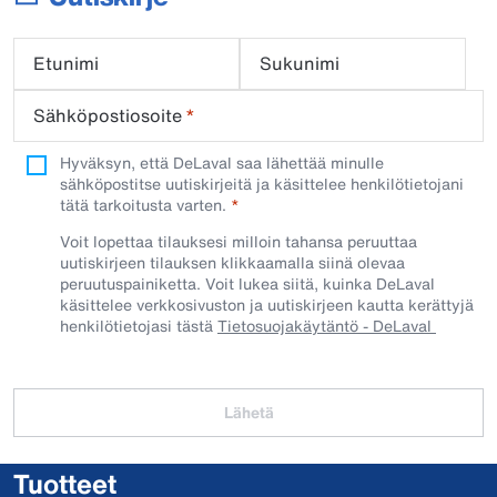
Etunimi
Sukunimi
Sähköpostiosoite
*
Hyväksyn, että DeLaval saa lähettää minulle
sähköpostitse uutiskirjeitä ja käsittelee henkilötietojani
tätä tarkoitusta varten.
Voit lopettaa tilauksesi milloin tahansa peruuttaa
uutiskirjeen tilauksen klikkaamalla siinä olevaa
peruutuspainiketta. Voit lukea siitä, kuinka DeLaval
käsittelee verkkosivuston ja uutiskirjeen kautta kerättyjä
henkilötietojasi tästä
Tietosuojakäytäntö - DeLaval
Lähetä
Tuotteet