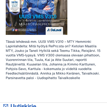
Tässä lehdessä mm. UUSI VMS V310 – MTY Hemminki
Lapinlahdelta: Mitä hyötyä RePro:sta on? Ketolan Maatila
MTY, Jouko ja Taneli Hylkilä sekä Teemu Tikka, Reisjärvi. 15
vuotta VMS-lypsyä. VMS V300 olemassa olevaan pihattoon,
Vuorenrinnan tila, Tuula, Kai ja Atte Suutari, raportti
Rautjärveltä. Kuuselan tila, Johanna ja Kimmo Karttunen,
Pohjois-Savo, Karttula - kokemusta jo viideltä vuodelta
Feedtechsäilönnästä. Annika ja Mikko Keränen, Taivalkoski.
Parsinavetta paloi - Uudispihatto Taivalkoskelle
Uutiskirje