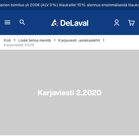
mainen toimitus yli 200€ (ALV 0%) tilauksille! 10% alennus ensimmäisestä tilauk
Koti
Lisää tietoa meistä
Karjaviesti -asiakaslehti
Karjaviestit 2020
Karjaviesti 2.2020