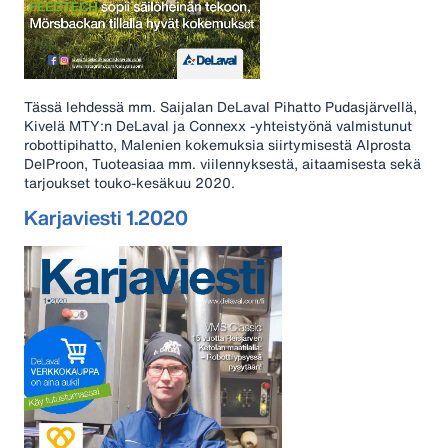
Tässä lehdessä mm. Saijalan DeLaval Pihatto Pudasjärvellä,
Kivelä MTY:n DeLaval ja Connexx -yhteistyönä valmistunut
robottipihatto, Malenien kokemuksia siirtymisestä Alprosta
DelProon, Tuoteasiaa mm. viilennyksestä, aitaamisesta sekä
tarjoukset touko-kesäkuu 2020.
Karjaviesti 1.2020