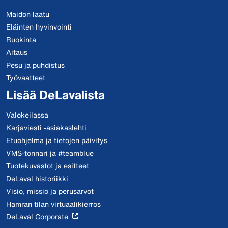
Maidon laatu
Eläinten hyvinvointi
Ruokinta
Aitaus
Pesu ja puhdistus
Työvaatteet
Lisää DeLavalista
Valokeilassa
Karjaviesti -asiakaslehti
Etuohjelma ja tietojen päivitys
VMS-tonnari ja #teamblue
Tuotekuvastot ja esitteet
DeLaval historiikki
Visio, missio ja perusarvot
Hamran tilan virtuaalikierros
DeLaval Corporate