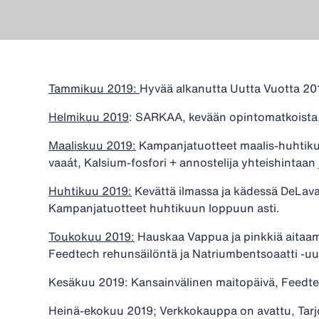
Tammikuu 2019:
Hyvää alkanutta Uutta Vuotta 201
Helmikuu 2019
: SARKAA, kevään opintomatkoista, 
Maaliskuu 2019:
Kampanjatuotteet maalis-huhtikuu
vaaát, Kalsium-fosfori + annostelija yhteishintaan j
Huhtikuu 2019:
Kevättä ilmassa ja kädessä DeLava
Kampanjatuotteet huhtikuun loppuun asti.
Toukokuu 2019:
Hauskaa Vappua ja pinkkiä aitaam
Feedtech rehunsäilöntä ja Natriumbentsoaatti -uu
Kesäkuu 2019: Kansainvälinen maitopäivä, Feedtec
Heinä-ekokuu 2019; Verkkokauppa on avattu, Tarj