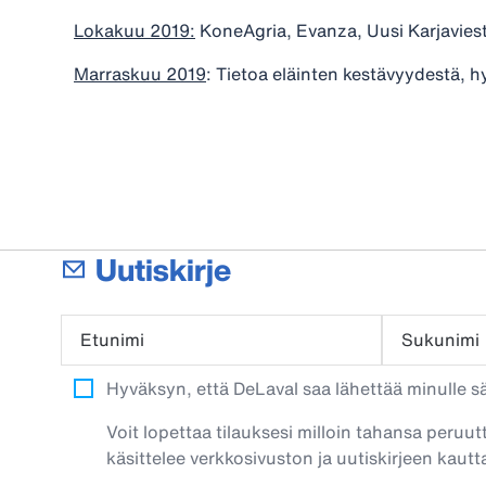
Lokakuu 2019:
KoneAgria, Evanza, Uusi Karjaviest
Marraskuu 2019
: Tietoa eläinten kestävyydestä, hy
Uutiskirje
Etunimi
Sukunimi
Hyväksyn, että DeLaval saa lähettää minulle säh
Voit lopettaa tilauksesi milloin tahansa peruut
käsittelee verkkosivuston ja uutiskirjeen kautta