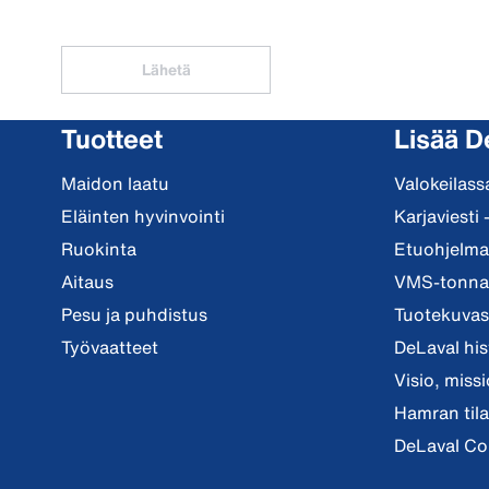
Lähetä
Tuotteet
Lisää D
Maidon laatu
Valokeilass
Eläinten hyvinvointi
Karjaviesti 
Ruokinta
Etuohjelma 
Aitaus
VMS-tonnar
Pesu ja puhdistus
Tuotekuvast
Työvaatteet
DeLaval his
Visio, miss
Hamran tila
DeLaval Co