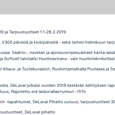
9 ja Tarjoustuotteet 1.1-28.2.2019
V300 päivistä ja klubipäivistä - sekä tammi-helmikuun tarj
ssa: Vaahto-, navetan ja ajoneuvonpesuaineet kanta-asiakk
a Softcell talvitakki Huoltoextrana - vain huoltoteknikoltasi
l Aitaus- ja Tuotekuvastot, Ruokintamatkalla Puolassa ja S
ista. DeLaval julkaisi vuoden 2018 kestävän kehityksen ra
tuus, Rajoitettu erä laidunallas+uimuri -15%
h -tapahtumat, DeLaval Pihatto uutuus, tarjoustuotteet 30
oustuotteet, DeLaval pihatto