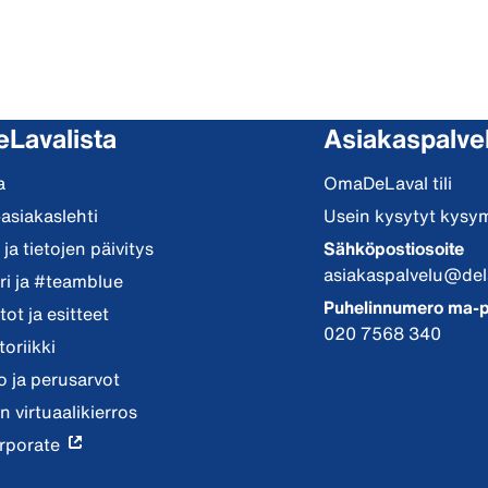
eLavalista
Asiakaspalve
a
OmaDeLaval tili
-asiakaslehti
Usein kysytyt kysy
ja tietojen päivitys
Sähköpostiosoite
asiakaspalvelu@del
i ja #teamblue
Puhelinnumero ma-p
ot ja esitteet
020 7568 340
toriikki
io ja perusarvot
n virtuaalikierros
rporate