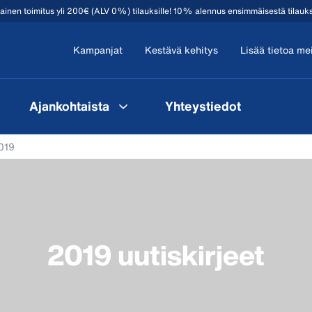
mainen toimitus yli 200€ (ALV 0%) tilauksille! 10% alennus ensimmäisestä tilauk
Kampanjat
Kestävä kehitys
Lisää tietoa me
Ajankohtaista
Yhteystiedot
2019
2019 uutiskirjeet