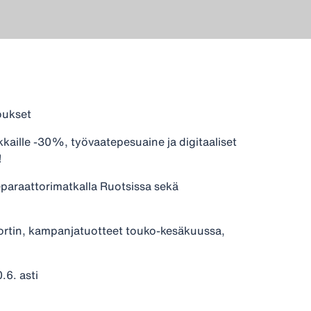
oukset
aille -30%, työvaatepesuaine ja digitaaliset
!
eparaattorimatkalla Ruotsissa sekä
portin, kampanjatuotteet touko-kesäkuussa,
.6. asti