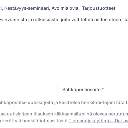
i, Kestävyys-seminaari, Avoimia ovia, Tarjoustuotteet
vinvoinnista ja ratkaisuista, joita voit tehdä niiden eteen, T
Sähköpostiosoite
*
köpostitse uutiskirjeitä ja käsittelee henkilötietojani tätä t
taa uutiskirjeen tilauksen klikkaamalla siinä olevaa peruutus
 kerättyjä henkilötietojasi tästä
Tietosuojakäytäntö - DeLa