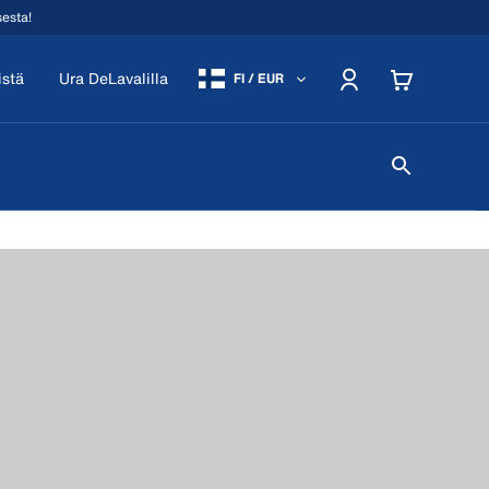
sesta!
istä
Ura DeLavalilla
FI / EUR