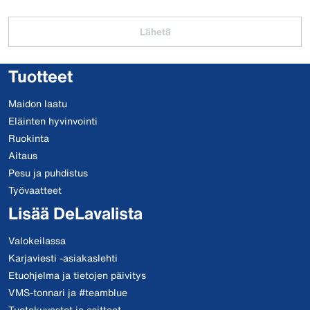
Lähetä
Tuotteet
Maidon laatu
Eläinten hyvinvointi
Ruokinta
Aitaus
Pesu ja puhdistus
Työvaatteet
Lisää DeLavalista
Valokeilassa
Karjaviesti -asiakaslehti
Etuohjelma ja tietojen päivitys
VMS-tonnari ja #teamblue
Tuotekuvastot ja esitteet