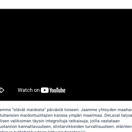
amme ”elävät maidosta” päivästä toiseen. Jaamme yhteyden maahan
 tuhansien maidontuottajien kanssa ympäri maailmaa. DeLaval tarjo
isen valikoiman täysin integroituja ratkaisuja, joilla vastataan
otannon kannattavuuteen, elintarvikkeiden turvallisuuteen, eläinten
ntiin ja työtehokkuuteen liittyviin haasteisiin