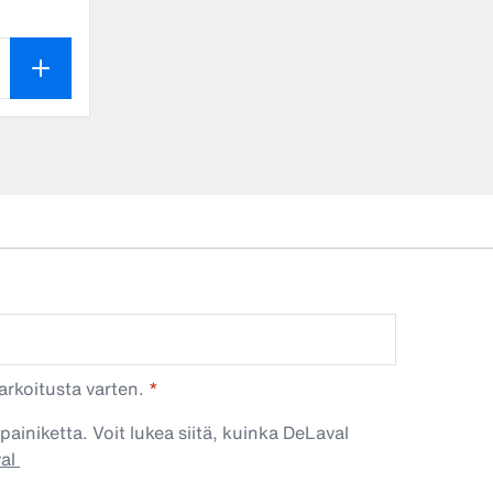
een määrä on 1
arkoitusta varten.
painiketta. Voit lukea siitä, kuinka DeLaval
val