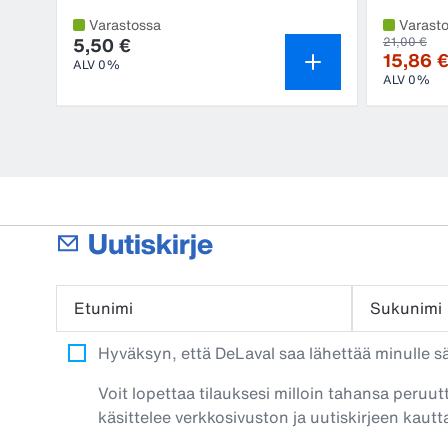
Varastossa
Varast
5,50 €
21,00 €
15,86 
ALV 0%
ALV 0%
Uutiskirje
Etunimi
Sukunimi
Hyväksyn, että DeLaval saa lähettää minulle säh
Voit lopettaa tilauksesi milloin tahansa peruut
käsittelee verkkosivuston ja uutiskirjeen kautta