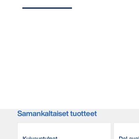
Samankaltaiset tuotteet
Kuivaustulpat
DeLava