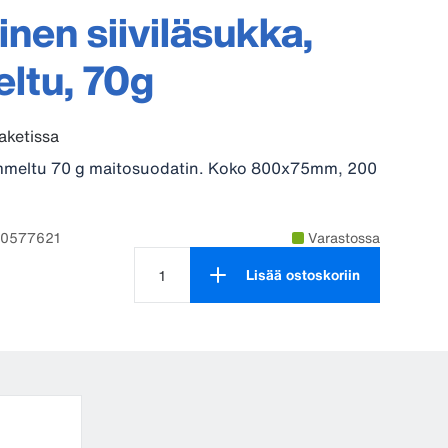
inen siiviläsukka,
ltu, 70g
aketissa
mmeltu 70 g maitosuodatin. Koko 800x75mm, 200
90577621
Varastossa
Lisää ostoskoriin
Tuotteen määrä on 1