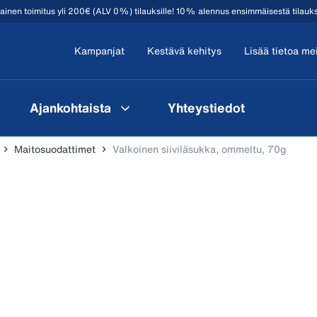
mainen toimitus yli 200€ (ALV 0%) tilauksille! 10% alennus ensimmäisestä tilauk
Kampanjat
Kestävä kehitys
Lisää tietoa me
Ajankohtaista
Yhteystiedot
Maitosuodattimet
Valkoinen siiviläsukka, ommeltu, 70g