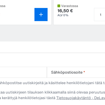
ossa
Varastossa
16,50 €
€
ALV 0%
Tuott
Sähköpostiosoite
*
köpostitse uutiskirjeitä ja käsittelee henkilötietojani tätä t
taa uutiskirjeen tilauksen klikkaamalla siinä olevaa peruutus
 kerättyjä henkilötietojasi tästä
Tietosuojakäytäntö - DeLa