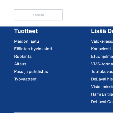
Lähetä
Tuotteet
Lisää D
Maidon laatu
Valokeilass
Eläinten hyvinvointi
Karjaviesti 
Ruokinta
Etuohjelma 
Aitaus
VMS-tonnar
Pesu ja puhdistus
Tuotekuvast
Työvaatteet
DeLaval his
Visio, miss
Hamran tila
DeLaval Co