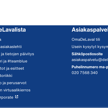
eLavalista
Asiakaspalve
a
OmaDeLaval tili
-asiakaslehti
Usein kysytyt kysy
ja tietojen päivitys
Sähköpostiosoite
asiakaspalvelu@del
i ja #teamblue
Puhelinnumero ma-p
ot ja esitteet
020 7568 340
toriikki
io ja perusarvot
n virtuaalikierros
rporate