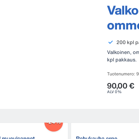
Valko
omme
200 kpl p
Valkoinen, o
kpl pakkaus.
Tuotenumero: 
90,00 €
ALV 0%
-24%
l muovisangot
Rehukauha ergo