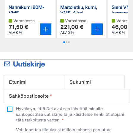
Nännikumi 20M-
Maitoletku, kumi,
Sieni VMS
VMS
VMS, 4 kpl
kameranp
seen
Varastossa
Varastossa
Varasto
71,50 €
221,00 €
46,00 €
ALV 0%
ALV 0%
ALV 0%
Uutiskirje
Etunimi
Sukunimi
Sähköpostiosoite
*
Hyväksyn, että DeLaval saa lähettää minulle
sähköpostitse uutiskirjeitä ja käsittelee henkilötietojani
tätä tarkoitusta varten.
Voit lopettaa tilauksesi milloin tahansa peruuttaa