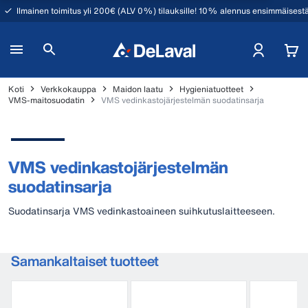
Ilmainen toimitus yli 200€ (ALV 0%) tilauksille! 10% alennus ensimmäisestä
Koti
Verkkokauppa
Maidon laatu
Hygieniatuotteet
VMS-maitosuodatin
VMS vedinkastojärjestelmän suodatinsarja
VMS vedinkastojärjestelmän
suodatinsarja
Suodatinsarja VMS vedinkastoaineen suihkutuslaitteeseen.
Samankaltaiset tuotteet