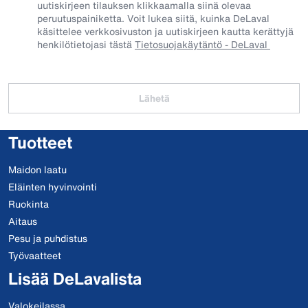
uutiskirjeen tilauksen klikkaamalla siinä olevaa
peruutuspainiketta. Voit lukea siitä, kuinka DeLaval
käsittelee verkkosivuston ja uutiskirjeen kautta kerättyjä
henkilötietojasi tästä
Tietosuojakäytäntö - DeLaval
Lähetä
Tuotteet
Maidon laatu
Eläinten hyvinvointi
Ruokinta
Aitaus
Pesu ja puhdistus
Työvaatteet
Lisää DeLavalista
Valokeilassa