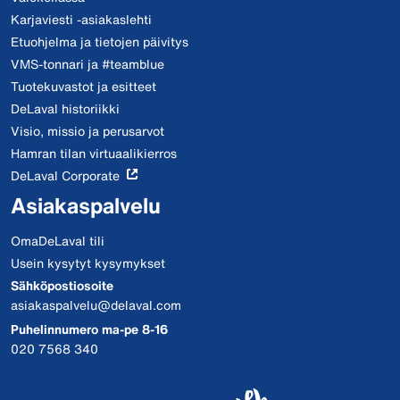
Karjaviesti -asiakaslehti
Etuohjelma ja tietojen päivitys
VMS-tonnari ja #teamblue
Tuotekuvastot ja esitteet
DeLaval historiikki
Visio, missio ja perusarvot
Hamran tilan virtuaalikierros
DeLaval Corporate
Asiakaspalvelu
OmaDeLaval tili
Usein kysytyt kysymykset
Sähköpostiosoite
asiakaspalvelu@delaval.com
Puhelinnumero ma-pe 8-16
020 7568 340