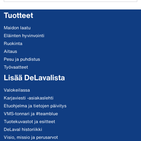
Tuotteet
Maidon laatu
Eläinten hyvinvointi
Ruokinta
Aitaus
Pesu ja puhdistus
Työvaatteet
Lisää DeLavalista
Valokeilassa
Karjaviesti -asiakaslehti
Etuohjelma ja tietojen päivitys
VMS-tonnari ja #teamblue
Tuotekuvastot ja esitteet
DeLaval historiikki
Visio, missio ja perusarvot