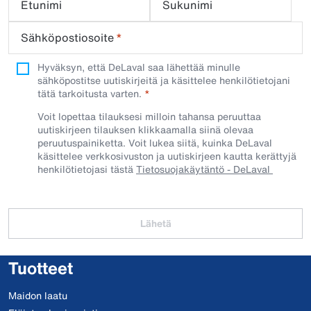
Etunimi
Sukunimi
Sähköpostiosoite
*
Hyväksyn, että DeLaval saa lähettää minulle
sähköpostitse uutiskirjeitä ja käsittelee henkilötietojani
tätä tarkoitusta varten.
Voit lopettaa tilauksesi milloin tahansa peruuttaa
uutiskirjeen tilauksen klikkaamalla siinä olevaa
peruutuspainiketta. Voit lukea siitä, kuinka DeLaval
käsittelee verkkosivuston ja uutiskirjeen kautta kerättyjä
henkilötietojasi tästä
Tietosuojakäytäntö - DeLaval
Lähetä
Tuotteet
Maidon laatu