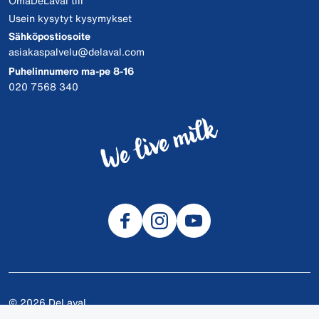
OmaDeLaval tili
Usein kysytyt kysymykset
Sähköpostiosoite
asiakaspalvelu@delaval.com
Puhelinnumero ma-pe 8-16
020 7568 340
© 2026 DeLaval