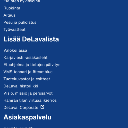
Eläinten hyvinvointi
Ruokinta
Aitaus
Pesu ja puhdistus
Työvaatteet
Lisää DeLavalista
Valokeilassa
Karjaviesti -asiakaslehti
Etuohjelma ja tietojen päivitys
VMS-tonnari ja #teamblue
Tuotekuvastot ja esitteet
DeLaval historiikki
Visio, missio ja perusarvot
Hamran tilan virtuaalikierros
DeLaval Corporate
Asiakaspalvelu