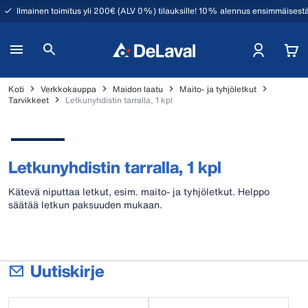
Ilmainen toimitus yli 200€ (ALV 0%) tilauksille! 10% alennus ensimmäisestä
Koti
Verkkokauppa
Maidon laatu
Maito- ja tyhjöletkut
Tarvikkeet
Letkunyhdistin tarralla, 1 kpl
Letkunyhdistin tarralla, 1 kpl
Kätevä niputtaa letkut, esim. maito- ja tyhjöletkut. Helppo
säätää letkun paksuuden mukaan.
Uutiskirje