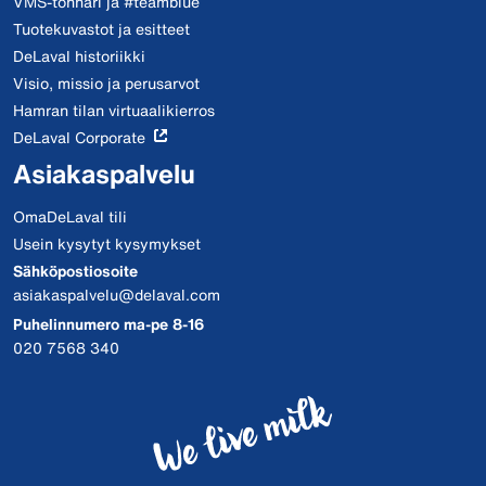
VMS-tonnari ja #teamblue
Tuotekuvastot ja esitteet
DeLaval historiikki
Visio, missio ja perusarvot
Hamran tilan virtuaalikierros
DeLaval Corporate
Asiakaspalvelu
OmaDeLaval tili
Usein kysytyt kysymykset
Sähköpostiosoite
asiakaspalvelu@delaval.com
Puhelinnumero ma-pe 8-16
020 7568 340