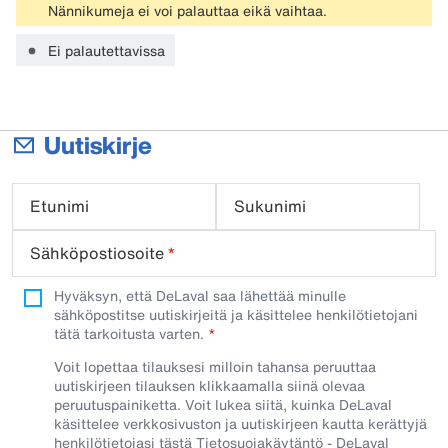
Nännikumeja ei voi palauttaa eikä vaihtaa.
Ei palautettavissa
Uutiskirje
Etunimi
Sukunimi
Sähköpostiosoite
*
Hyväksyn, että DeLaval saa lähettää minulle
sähköpostitse uutiskirjeitä ja käsittelee henkilötietojani
tätä tarkoitusta varten.
Voit lopettaa tilauksesi milloin tahansa peruuttaa
uutiskirjeen tilauksen klikkaamalla siinä olevaa
peruutuspainiketta. Voit lukea siitä, kuinka DeLaval
käsittelee verkkosivuston ja uutiskirjeen kautta kerättyjä
henkilötietojasi tästä
Tietosuojakäytäntö - DeLaval