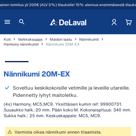
mainen toimitus yli 200€ (ALV 0%) tilauksille! 10% alennus ensimmäisestä tilauk
Koti
Verkkokauppa
Maidon laatu
Nännikumit
Harmony nännikumit
Nännikumi 20M-EX
Nännikumi 20M-EX
Soveltuu keskikokoisille vetimille ja leveille utareille.
Pidennetty lyhyt maitoletku.
(4x) Harmony, MC5,MC9. Yksittäisen kumin ref: 99900701.
Suuaukko halk.:20 mm. Pään koko:M. Kokonaispituus: 340 mm.
Sukka halk.: 25 mm. Keskuskappale: MC5, MC9.
Varmista oikea nännikumi ennen tilaamista.