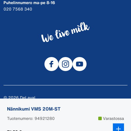
Puhelinnumero ma-pe 8-16
020 7568 340
© 2026 DeLaval
Tietosuojalauseke
Nännikumi VMS 20M-ST
Evästeet
Tuotenumero: 94921280
Varastossa
Tilaus-, maksu- ja toimitusehdot
Käyttöturvallisuustiedotteet