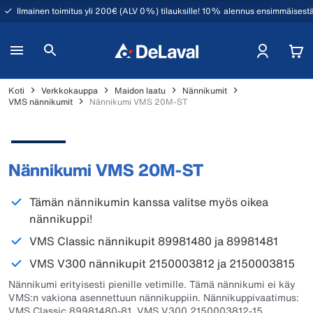
Ilmainen toimitus yli 200€ (ALV 0%) tilauksille! 10% alennus ensimmäisestä
Koti
Verkkokauppa
Maidon laatu
Nännikumit
VMS nännikumit
Nännikumi VMS 20M-ST
Nännikumi VMS 20M-ST
Tämän nännikumin kanssa valitse myös oikea
nännikuppi!
VMS Classic nännikupit 89981480 ja 89981481
VMS V300 nännikupit 2150003812 ja 2150003815
Nännikumi erityisesti pienille vetimille. Tämä nännikumi ei käy
VMS:n vakiona asennettuun nännikuppiin. Nännikuppivaatimus:
VMS Classic 89981480-81, VMS V300 2150003812-15.