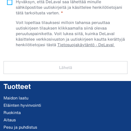
Hyväksyn, että DeLaval saa lähettää minulle
sähköpostitse uutiskirjeitä ja käsittelee henkilötietojani
tätä tarkoitusta varten.
Voit lopettaa tilauksesi milloin tahansa peruuttaa
uutiskirjeen tilauksen klikkaamalla siinä olevaa
peruutuspainiketta. Voit lukea siitä, kuinka DeLaval
käsittelee verkkosivuston ja uutiskirjeen kautta kerättyjä
henkilötietojasi tästä
Tietosuojakäytäntö - DeLaval
Lähetä
Tuotteet
Maidon laatu
Eläinten hyvinvointi
Ruokinta
Aitaus
Pesu ja puhdistus