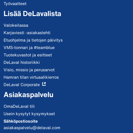
Työvaatteet
Lisää DeLavalista
Valokeilassa
Karjaviesti -asiakaslehti
Etuohjelma ja tietojen päivitys
VMS-tonnari ja #teamblue
Tuotekuvastot ja esitteet
DeLaval historiikki
Visio, missio ja perusarvot
Hamran tilan virtuaalikierros
DeLaval Corporate
Asiakaspalvelu
OmaDeLaval tili
Usein kysytyt kysymykset
Sähköpostiosoite
asiakaspalvelu@delaval.com