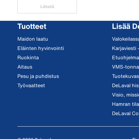
Lähetä
Tuotteet
Lisää D
Maidon laatu
Valokeilass
Eläinten hyvinvointi
Karjaviesti 
Ruokinta
Etuohjelma 
Aitaus
VMS-tonnar
Pesu ja puhdistus
Tuotekuvast
Työvaatteet
DeLaval his
Visio, miss
Hamran tila
DeLaval Co