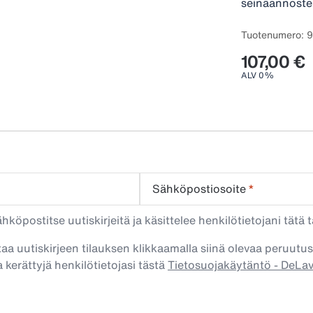
seinäannostel
Tuotenumero: 
107,00 €
ALV 0%
Sähköpostiosoite
*
köpostitse uutiskirjeitä ja käsittelee henkilötietojani tätä t
taa uutiskirjeen tilauksen klikkaamalla siinä olevaa peruutus
 kerättyjä henkilötietojasi tästä
Tietosuojakäytäntö - DeLa