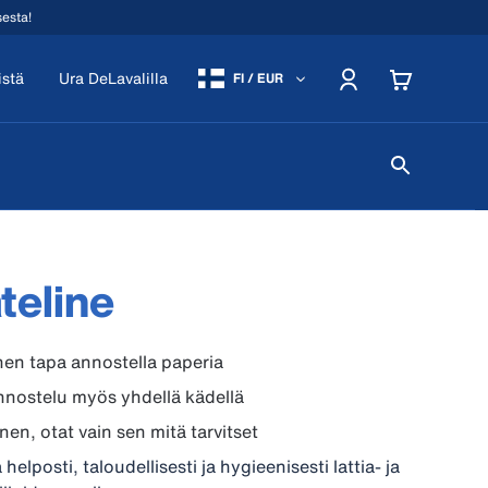
sesta!
istä
Ura DeLavalilla
FI / EUR
ateline
en tapa annostella paperia
nostelu myös yhdellä kädellä
nen, otat vain sen mitä tarvitset
helposti, taloudellisesti ja hygieenisesti lattia- ja