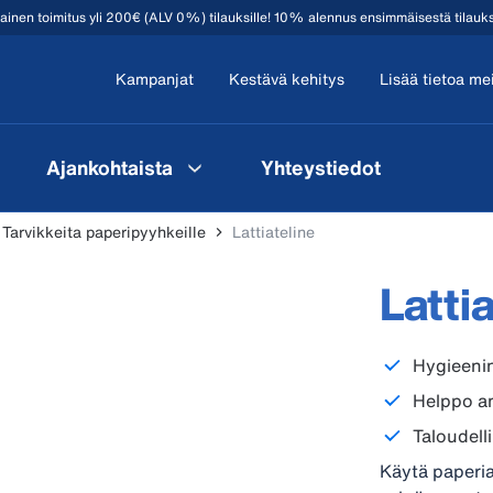
mainen toimitus yli 200€ (ALV 0%) tilauksille! 10% alennus ensimmäisestä tilauk
Kampanjat
Kestävä kehitys
Lisää tietoa me
Ajankohtaista
Yhteystiedot
Tarvikkeita paperipyyhkeille
Lattiateline
Latti
Hygieenin
Helppo an
Taloudelli
Käytä paperia 