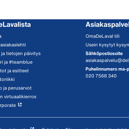
eLavalista
Asiakaspalve
a
OmaDeLaval tili
-asiakaslehti
Usein kysytyt kysy
ja tietojen päivitys
Sähköpostiosoite
asiakaspalvelu@del
i ja #teamblue
Puhelinnumero ma-p
ot ja esitteet
020 7568 340
toriikki
io ja perusarvot
n virtuaalikierros
rporate