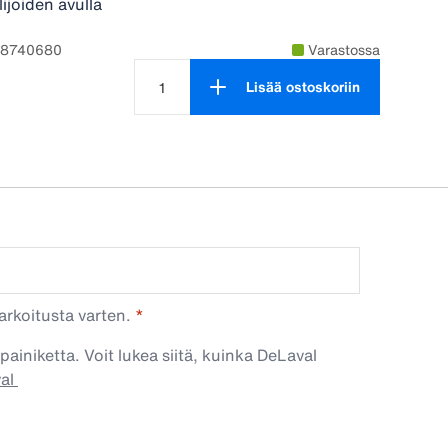
ijoiden avulla
98740680
Varastossa
Lisää ostoskoriin
Tuotteen määrä on 1
arkoitusta varten.
painiketta. Voit lukea siitä, kuinka DeLaval
val