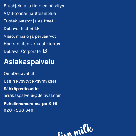
Etuohjelma ja tietojen päivitys
VMS-tonnari ja #teamblue
Tuotekuvastot ja esitteet
DeLaval historiikki
Visio, missio ja perusarvot
Hamran tilan virtuaalikierros
DeLaval Corporate
Asiakaspalvelu
OmaDeLaval tili
Usein kysytyt kysymykset
Sähköpostiosoite
asiakaspalvelu@delaval.com
Puhelinnumero ma-pe 8-16
020 7568 340