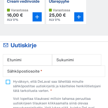
Cream vedinvoide
Utarepyyhe
mikrokuitua
Varastossa
Varastossa
16,00 €
25,00 €
ALV 0%
ALV 0%
Uutiskirje
Etunimi
Sukunimi
Sähköpostiosoite
*
Hyväksyn, että DeLaval saa lähettää minulle
sähköpostitse uutiskirjeitä ja käsittelee henkilötietojani
tätä tarkoitusta varten.
Voit lopettaa tilauksesi milloin tahansa peruuttaa
uutiskirjeen tilauksen klikkaamalla siinä olevaa
peruutuspainiketta. Voit lukea siitä, kuinka DeLaval