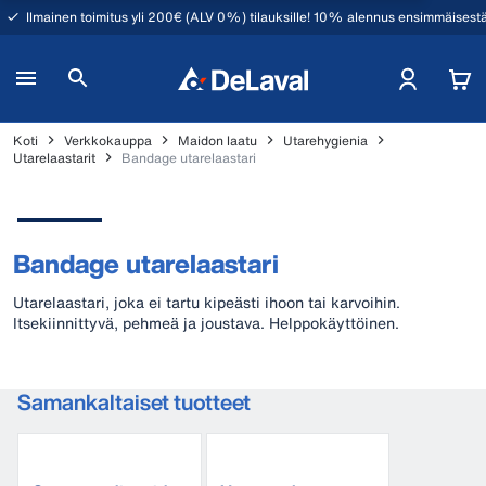
Ilmainen toimitus yli 200€ (ALV 0%) tilauksille! 10% alennus ensimmäisestä
Koti
Verkkokauppa
Maidon laatu
Utarehygienia
Utarelaastarit
Bandage utarelaastari
Bandage utarelaastari
Utarelaastari, joka ei tartu kipeästi ihoon tai karvoihin.
Itsekiinnittyvä, pehmeä ja joustava. Helppokäyttöinen.
Samankaltaiset tuotteet