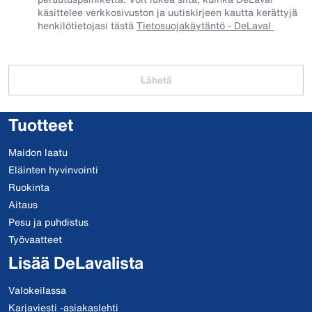
käsittelee verkkosivuston ja uutiskirjeen kautta kerättyjä
henkilötietojasi tästä
Tietosuojakäytäntö - DeLaval
Lähetä
Tuotteet
Maidon laatu
Eläinten hyvinvointi
Ruokinta
Aitaus
Pesu ja puhdistus
Työvaatteet
Lisää DeLavalista
Valokeilassa
Karjaviesti -asiakaslehti