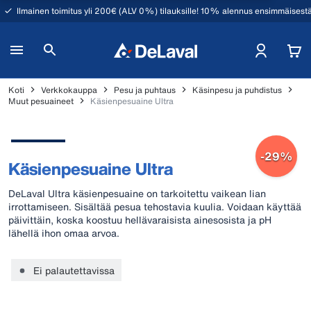
Ilmainen toimitus yli 200€ (ALV 0%) tilauksille! 10% alennus ensimmäisestä
Koti
Verkkokauppa
Pesu ja puhtaus
Käsinpesu ja puhdistus
Muut pesuaineet
Käsienpesuaine Ultra
-29%
Käsienpesuaine Ultra
DeLaval Ultra käsienpesuaine on tarkoitettu vaikean lian
irrottamiseen. Sisältää pesua tehostavia kuulia. Voidaan käyttää
päivittäin, koska koostuu hellävaraisista ainesosista ja pH
lähellä ihon omaa arvoa.
Ei palautettavissa