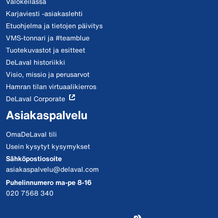
Valokeilassa
Karjaviesti -asiakaslehti
Etuohjelma ja tietojen päivitys
VMS-tonnari ja #teamblue
Tuotekuvastot ja esitteet
DeLaval historiikki
Visio, missio ja perusarvot
Hamran tilan virtuaalikierros
DeLaval Corporate
Asiakaspalvelu
OmaDeLaval tili
Usein kysytyt kysymykset
Sähköpostiosoite
asiakaspalvelu@delaval.com
Puhelinnumero ma-pe 8-16
020 7568 340