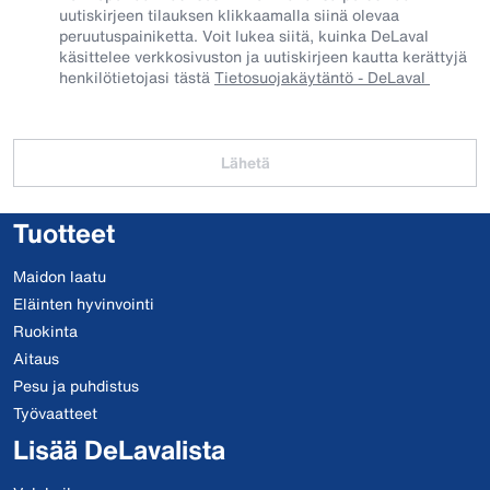
uutiskirjeen tilauksen klikkaamalla siinä olevaa
peruutuspainiketta. Voit lukea siitä, kuinka DeLaval
käsittelee verkkosivuston ja uutiskirjeen kautta kerättyjä
henkilötietojasi tästä
Tietosuojakäytäntö - DeLaval
Lähetä
Tuotteet
Maidon laatu
Eläinten hyvinvointi
Ruokinta
Aitaus
Pesu ja puhdistus
Työvaatteet
Lisää DeLavalista