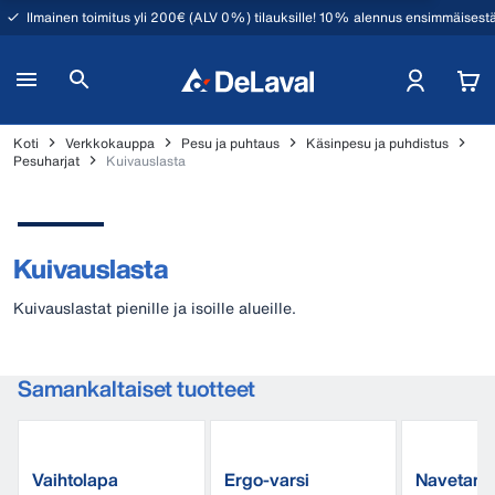
Ilmainen toimitus yli 200€ (ALV 0%) tilauksille! 10% alennus ensimmäisestä
Koti
Verkkokauppa
Pesu ja puhtaus
Käsinpesu ja puhdistus
Pesuharjat
Kuivauslasta
Kuivauslasta
Kuivauslastat pienille ja isoille alueille.
Samankaltaiset tuotteet
Vaihtolapa
Ergo-varsi
Navetanp