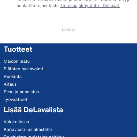
henkilötietojasi tästä
Tietosuojakäytäntö - DeLaval
Lähetä
Tuotteet
Maidon laatu
Eläinten hyvinvointi
Ruokinta
Aitaus
Pesu ja puhdistus
Työvaatteet
Lisää DeLavalista
Valokeilassa
Karjaviesti -asiakaslehti
Etuohjelma ja tietojen päivitys