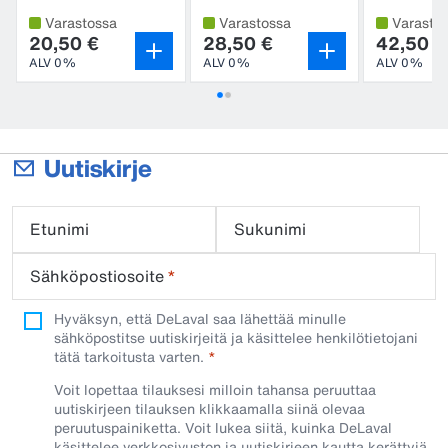
kuivauslastaan
alumiinia, kierteellä
Varastossa
Varastossa
Varasto
20,50 €
28,50 €
42,50 €
ALV 0%
ALV 0%
ALV 0%
Uutiskirje
Etunimi
Sukunimi
Sähköpostiosoite
*
Hyväksyn, että DeLaval saa lähettää minulle
sähköpostitse uutiskirjeitä ja käsittelee henkilötietojani
tätä tarkoitusta varten.
Voit lopettaa tilauksesi milloin tahansa peruuttaa
uutiskirjeen tilauksen klikkaamalla siinä olevaa
peruutuspainiketta. Voit lukea siitä, kuinka DeLaval
käsittelee verkkosivuston ja uutiskirjeen kautta kerättyjä