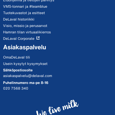
VMS-tonnari ja #teamblue
Tuotekuvastot ja esitteet
DeLaval historiikki
Visio, missio ja perusarvot
Hamran tilan virtuaalikierros
DeLaval Corporate
Asiakaspalvelu
OmaDeLaval tili
Usein kysytyt kysymykset
Sähköpostiosoite
asiakaspalvelu@delaval.com
Puhelinnumero ma-pe 8-16
020 7568 340