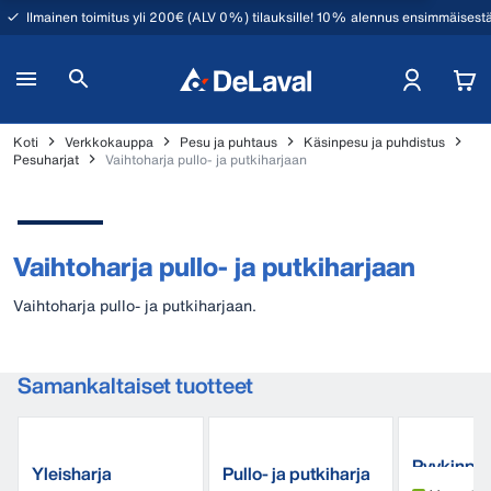
Ilmainen toimitus yli 200€ (ALV 0%) tilauksille! 10% alennus ensimmäisestä
Koti
Verkkokauppa
Pesu ja puhtaus
Käsinpesu ja puhdistus
Pesuharjat
Vaihtoharja pullo- ja putkiharjaan
Vaihtoharja pullo- ja putkiharjaan
Vaihtoharja pullo- ja putkiharjaan.
Samankaltaiset tuotteet
Pyykinpe
Yleisharja
Pullo- ja putkiharja