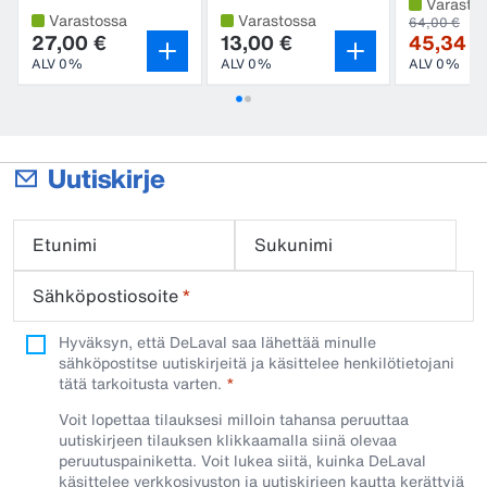
Varasto
Varastossa
Varastossa
64,00 €
27,00 €
13,00 €
45,34 €
ALV 0%
ALV 0%
ALV 0%
Uutiskirje
Etunimi
Sukunimi
Sähköpostiosoite
*
Hyväksyn, että DeLaval saa lähettää minulle
sähköpostitse uutiskirjeitä ja käsittelee henkilötietojani
tätä tarkoitusta varten.
Voit lopettaa tilauksesi milloin tahansa peruuttaa
uutiskirjeen tilauksen klikkaamalla siinä olevaa
peruutuspainiketta. Voit lukea siitä, kuinka DeLaval
käsittelee verkkosivuston ja uutiskirjeen kautta kerättyjä