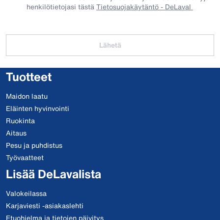
henkilötietojasi tästä
Tietosuojakäytäntö - DeLaval
Lähetä
Tuotteet
Maidon laatu
Eläinten hyvinvointi
Ruokinta
Aitaus
Pesu ja puhdistus
Työvaatteet
Lisää DeLavalista
Valokeilassa
Karjaviesti -asiakaslehti
Etuohjelma ja tietojen päivitys