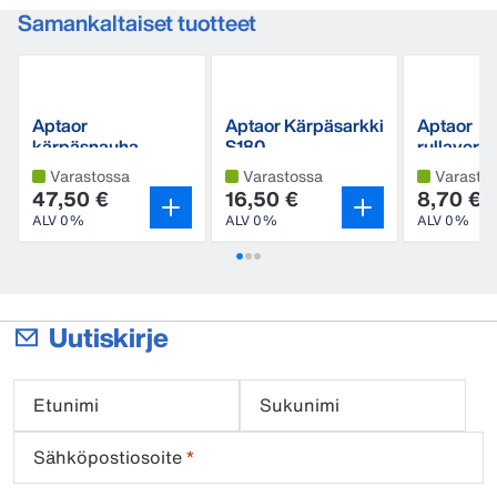
Samankaltaiset tuotteet
Aptaor
Aptaor Kärpäsarkki
Aptaor
kärpäsnauha
S180
rullaverh
pidikkeellä
C60
Varastossa
Varastossa
Varasto
47,50 €
16,50 €
8,70 €
ALV 0%
ALV 0%
ALV 0%
Uutiskirje
Etunimi
Sukunimi
Sähköpostiosoite
*