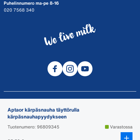
Puhelinnumero ma-pe 8-16
020 7568 340
© 2026 DeLaval
Aptaor kärpäsnauha täyttörulla
Tietosuojalauseke
kärpäsnauhapyydykseen
Evästeet
Tuotenumero: 96809345
Varastossa
Tilaus-, maksu- ja toimitusehdot
Käyttöturvallisuustiedotteet