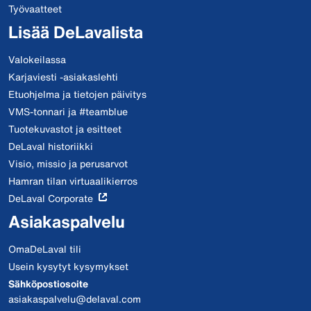
Työvaatteet
Lisää DeLavalista
Valokeilassa
Karjaviesti -asiakaslehti
Etuohjelma ja tietojen päivitys
VMS-tonnari ja #teamblue
Tuotekuvastot ja esitteet
DeLaval historiikki
Visio, missio ja perusarvot
Hamran tilan virtuaalikierros
DeLaval Corporate
Asiakaspalvelu
OmaDeLaval tili
Usein kysytyt kysymykset
Sähköpostiosoite
asiakaspalvelu@delaval.com