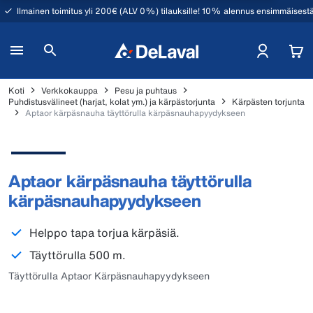
Ilmainen toimitus yli 200€ (ALV 0%) tilauksille! 10% alennus ensimmäisestä
Koti
Verkkokauppa
Pesu ja puhtaus
Puhdistusvälineet (harjat, kolat ym.) ja kärpästorjunta
Kärpästen torjunta
Aptaor kärpäsnauha täyttörulla kärpäsnauhapyydykseen
Aptaor kärpäsnauha täyttörulla
kärpäsnauhapyydykseen
Helppo tapa torjua kärpäsiä.
Täyttörulla 500 m.
Täyttörulla Aptaor Kärpäsnauhapyydykseen