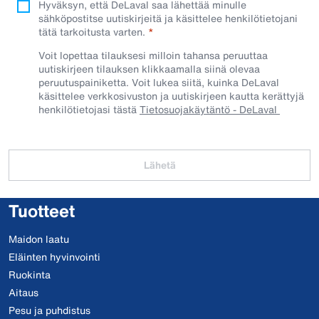
Hyväksyn, että DeLaval saa lähettää minulle
sähköpostitse uutiskirjeitä ja käsittelee henkilötietojani
tätä tarkoitusta varten.
Voit lopettaa tilauksesi milloin tahansa peruuttaa
uutiskirjeen tilauksen klikkaamalla siinä olevaa
peruutuspainiketta. Voit lukea siitä, kuinka DeLaval
käsittelee verkkosivuston ja uutiskirjeen kautta kerättyjä
henkilötietojasi tästä
Tietosuojakäytäntö - DeLaval
Lähetä
Tuotteet
Maidon laatu
Eläinten hyvinvointi
Ruokinta
Aitaus
Pesu ja puhdistus