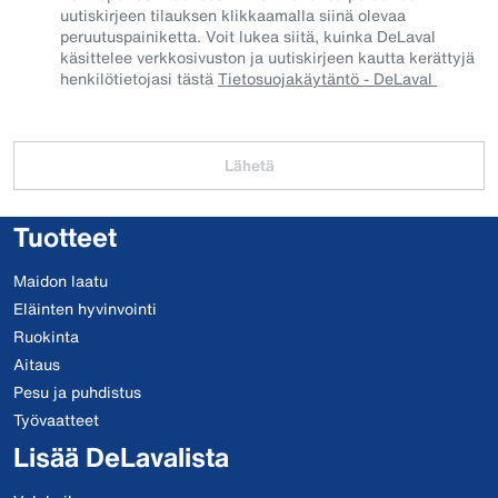
uutiskirjeen tilauksen klikkaamalla siinä olevaa
peruutuspainiketta. Voit lukea siitä, kuinka DeLaval
käsittelee verkkosivuston ja uutiskirjeen kautta kerättyjä
henkilötietojasi tästä
Tietosuojakäytäntö - DeLaval
Lähetä
Tuotteet
Maidon laatu
Eläinten hyvinvointi
Ruokinta
Aitaus
Pesu ja puhdistus
Työvaatteet
Lisää DeLavalista