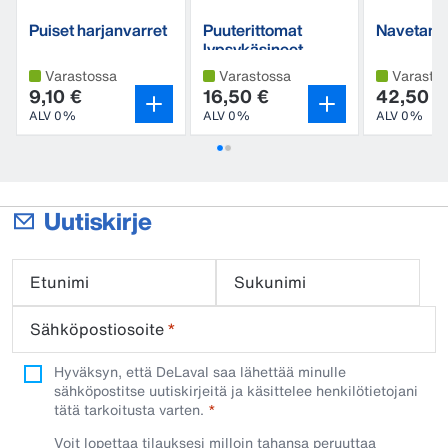
Puiset harjanvarret
Puuterittomat
Navetanp
lypsykäsineet,
nitriiliä
Varastossa
Varastossa
Varasto
9,10 €
16,50 €
42,50 €
ALV 0%
ALV 0%
ALV 0%
Uutiskirje
Etunimi
Sukunimi
Sähköpostiosoite
*
Hyväksyn, että DeLaval saa lähettää minulle
sähköpostitse uutiskirjeitä ja käsittelee henkilötietojani
tätä tarkoitusta varten.
Voit lopettaa tilauksesi milloin tahansa peruuttaa