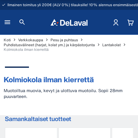
Ilmainen toimitus yli 200€ (ALV 0%) tilauksille! 10% alennus ensimmäisestä
Koti
Verkkokauppa
Pesu ja puhtaus
Puhdistusvälineet (harjat, kolat ym.) ja kärpästorjunta
Lantakolat
Kolmiokola ilman kierrettä
Kolmiokola ilman kierrettä
Muotoiltua muovia, kevyt ja ulottuva muotoilu. Sopii 28mm
puuvarteen.
Samankaltaiset tuotteet