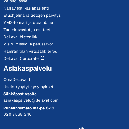
Valokeilassa
Karjaviesti -asiakaslehti
Etuohjelma ja tietojen päivitys
VMS-tonnari ja #teamblue
Tuotekuvastot ja esitteet
DeLaval historiikki
Visio, missio ja perusarvot
Hamran tilan virtuaalikierros
DeLaval Corporate
Asiakaspalvelu
OmaDeLaval tili
Usein kysytyt kysymykset
Sähköpostiosoite
asiakaspalvelu@delaval.com
Puhelinnumero ma-pe 8-16
020 7568 340