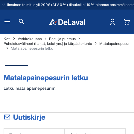
Ilmainen toimitus yli 200€ (ALV 0%) tilauksille! 10% alennus ensimmäisestä
Koti
Verkkokauppa
Pesu ja puhtaus
Puhdistusvälineet (harjat, kolat ym.) ja kärpästorjunta
Matalapainepesuri
Matalapainepesurin letku
Matalapainepesurin letku
Letku matalapainepesuriin.
Uutiskirje