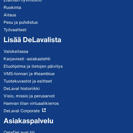
Ruokinta
Aitaus
Pesu ja puhdistus
Työvaatteet
Lisää DeLavalista
Valokeilassa
Karjaviesti -asiakaslehti
Etuohjelma ja tietojen päivitys
VMS-tonnari ja #teamblue
Tuotekuvastot ja esitteet
DeLaval historiikki
Visio, missio ja perusarvot
Hamran tilan virtuaalikierros
DeLaval Corporate
Asiakaspalvelu
OmaDeLaval tili