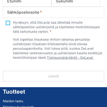
Etunimi
Sukunimi
Sähköpostiosoite
*
Hyväksyn, että DeLaval saa lähettää minulle
sähköpostitse uutiskirjeitä ja käsittelee henkilötietojani
tätä tarkoitusta varten.
Voit lopettaa tilauksesi milloin tahansa peruuttaa
uutiskirjeen tilauksen klikkaamalla siinä olevaa
peruutuspainiketta. Voit lukea siitä, kuinka DeLaval
käsittelee verkkosivuston ja uutiskirjeen kautta kerättyjä
henkilötietojasi tästä
Tietosuojakäytäntö - DeLaval
Lähetä
Tuotteet
Maidon laatu
Eläinten hyvinvointi