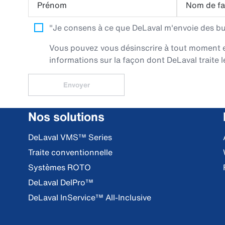
Prénom
Nom de fa
"Je consens à ce que DeLaval m'envoie des bull
Vous pouvez vous désinscrire à tout moment en 
informations sur la façon dont DeLaval traite l
Envoyer
Nos solutions
DeLaval VMS™ Series
Traite conventionnelle
Systèmes ROTO
DeLaval DelPro™
DeLaval InService™ All-Inclusive