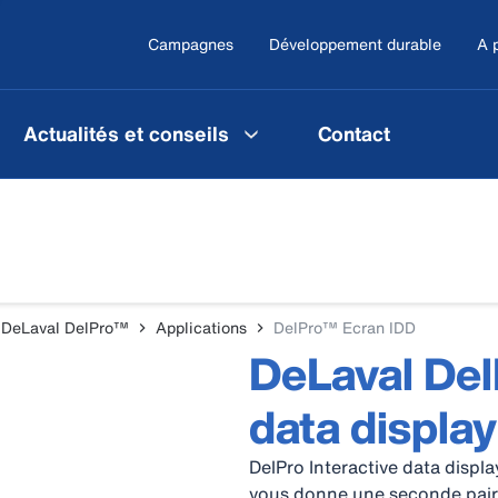
Campagnes
Développement durable
A 
Actualités et conseils
Contact
DeLaval DelPro™
Applications
DelPro™ Ecran IDD
DeLaval Del
data display
DelPro Interactive data display
vous donne une seconde paire 