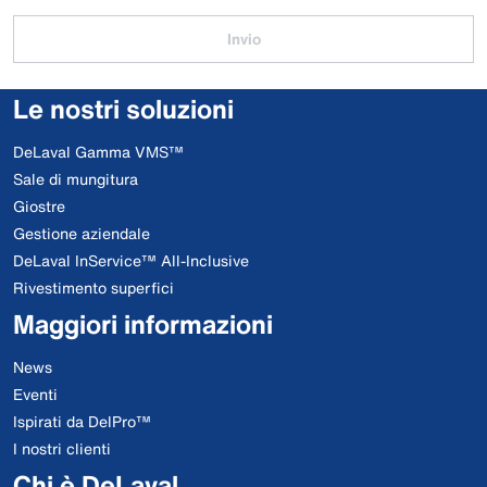
Invio
Le nostri soluzioni
DeLaval Gamma VMS™
Sale di mungitura
Giostre
Gestione aziendale
DeLaval InService™ All-Inclusive
Rivestimento superfici
Maggiori informazioni
News
Eventi
Ispirati da DelPro™
I nostri clienti
Chi è DeLaval