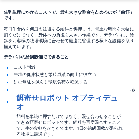
生乳生産にかかるコストで、最も大きな割合を占めるのが「給餌」
です。
毎日牛舎内を何度も往復する給餌と餌押しは、貴重な時間を大幅に
割くだけでなく、身体への負担も大きい作業です。デラバルは、給
餌をお客様の牧場環境に合わせて最適に管理する様々な設備を取り
揃えています。
デラバルの給餌設備でできること
コスト削減
牛群の健康状態と繁殖成績の向上に役立つ
餌の無駄を減らし環境負荷を軽減する
これまで給餌作業に費やしていた時間を他の作業に充てられる
ようになる
餌寄せロボット オプティデュ
身体の負荷を減らす
オ
飼料を単純に押すだけではなく、混ぜ合わせることが
できる餌寄せロボットです。飼料を再度混合すること
で、牛の食欲をかきたてます。1日の給餌回数が限られ
る牧場に最適です。