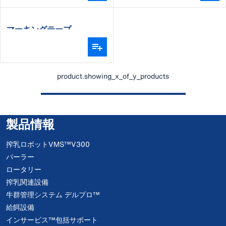
マーキングテープ
product.showing_x_of_y_products
製品情報
搾乳ロボットVMS™V300
パーラー
ロータリー
搾乳関連設備
牛群管理システム デルプロ™
給餌設備
インサービス™包括サポート