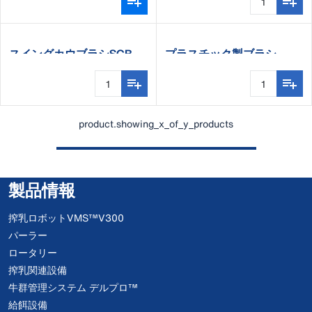
スイングカウブラシSCB
プラスチック製ブラシ
product.showing_x_of_y_products
製品情報
搾乳ロボットVMS™V300
パーラー
ロータリー
搾乳関連設備
牛群管理システム デルプロ™
給餌設備