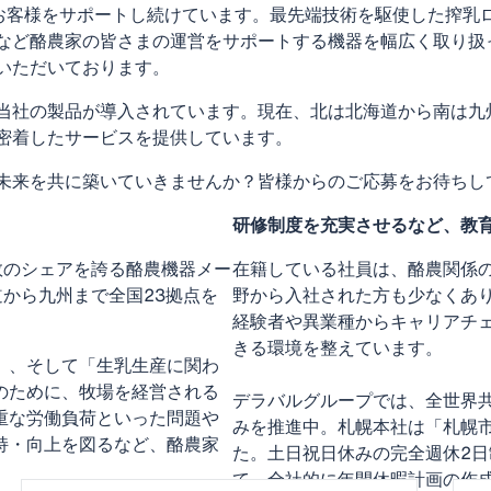
上お客様をサポートし続けています。最先端技術を駆使した搾乳
など酪農家の皆さまの運営をサポートする機器を幅広く取り扱
いただいております。
当社の製品が導入されています。現在、北は北海道から南は九
密着したサービスを提供しています。
未来を共に築いていきませんか？皆様からのご応募をお待ちし
研修制度を充実させるなど、教
数のシェアを誇る酪農機器メー
在籍している社員は、酪農関係
道から九州まで全国23拠点を
野から入社された方も少なくあ
経験者や異業種からキャリアチ
きる環境を整えています。
」、そして「生乳生産に関わ
のために、牧場を経営される
デラバルグループでは、全世界
重な労働負荷といった問題や
みを推進中。札幌本社は「札幌
持・向上を図るなど、酪農家
た。土日祝日休みの完全週休2
。
て、全社的に年間休暇計画の作