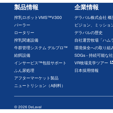
製品情報
企業情報
搾乳ロボットVMS™V300
デラバル株式会社 概
パーラー
ビジョン、ミッショ
ロータリー
デラバルの歴史
搾乳関連設備
自社運営牧場「ハム
牛群管理システム デルプロ™
環境保全への取り組
給餌設備
SDGs - 持続可能
インサービス™包括サポート
VR牧場見学ツアー
ふん尿処理
日本採用情報
アフターマーケット製品
ニュートリション（A飼料）
© 2026 DeLaval