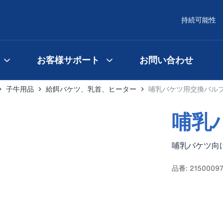
持続可能性
お客様サポート
お問い合わせ
子牛用品
給餌バケツ、乳首、ヒーター
哺乳バケツ用交換バル
哺乳
哺乳バケツ向
品番: 2150009