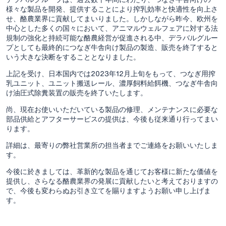
様々な製品を開発、提供することにより搾乳効率と快適性を向上さ
せ、酪農業界に貢献してまいりました。しかしながら昨今、欧州を
中心とした多くの国々において、アニマルウェルフェアに対する法
規制の強化と持続可能な酪農経営が促進される中、デラバルグルー
プとしても最終的につなぎ牛舎向け製品の製造、販売を終了すると
いう大きな決断をすることとなりました。
上記を受け、日本国内では2023年12月上旬をもって、つなぎ用搾
乳ユニット、ユニット搬送レール、濃厚飼料給餌機、つなぎ牛舎向
け油圧式除糞装置の販売を終了いたします。
尚、現在お使いいただいている製品の修理、メンテナンスに必要な
部品供給とアフターサービスの提供は、今後も従来通り行ってまい
ります。
詳細は、最寄りの弊社営業所の担当者までご連絡をお願いいたしま
す。
今後に於きましては、革新的な製品を通じてお客様に新たな価値を
提供し、さらなる酪農業界の発展に貢献したいと考えておりますの
で、今後も変わらぬお引き立てを賜りますようお願い申し上げま
す。