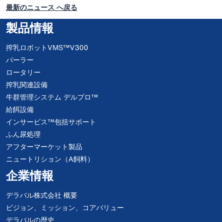
最新のニュース へ戻る
製品情報
搾乳ロボットVMS™V300
パーラー
ロータリー
搾乳関連設備
牛群管理システム デルプロ™
給餌設備
インサービス™包括サポート
ふん尿処理
アフターマーケット製品
ニュートリション（A飼料）
企業情報
デラバル株式会社 概要
ビジョン、ミッション、コアバリュー
デラバルの歴史