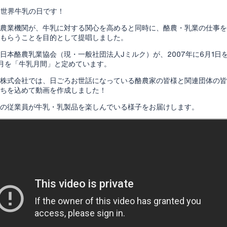
は世界牛乳の日です！
農業機関が、牛乳に対する関心を高めると同時に、酪農・乳業の仕事を
もらうことを目的として提唱しました。
日本酪農乳業協会（現・一般社団法人Jミルク）が、2007年に6月1日
月を「牛乳月間」と定めています。
株式会社では、日ごろお世話になっている酪農家の皆様と関連団体の皆
ちを込めて動画を作成しました！
の従業員が牛乳・乳製品を楽しんでいる様子をお届けします。