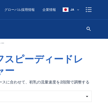
グローバル採用情報
企業情報
JA
ャー
フスピーディードレ
ャー
ースに合わせて、初乳の流量速度を2段階で調整する
す。