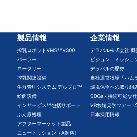
製品情報
企業情報
搾乳ロボットVMS™V300
デラバル株式会社 概
パーラー
ビジョン、ミッショ
ロータリー
デラバルの歴史
搾乳関連設備
自社運営牧場「ハム
牛群管理システム デルプロ™
環境保全への取り組
給餌設備
SDGs - 持続可能
インサービス™包括サポート
VR牧場見学ツアー
ふん尿処理
日本採用情報
アフターマーケット製品
ニュートリション（A飼料）