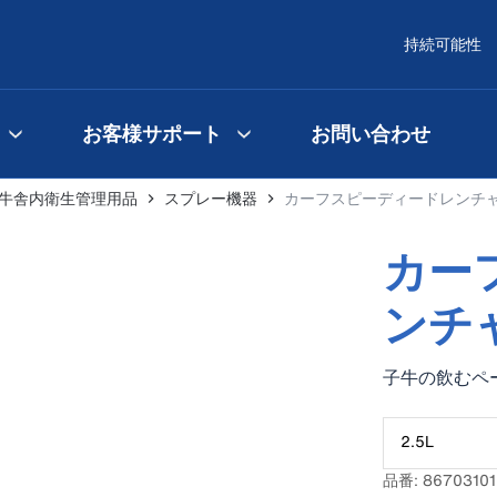
持続可能性
お客様サポート
お問い合わせ
牛舎内衛生管理用品
スプレー機器
カーフスピーディードレンチ
カー
ンチ
子牛の飲むペ
ことができま
2.5L
品番: 86703101