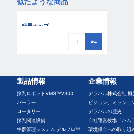
似たような商品
軽量カップ
製品情報
企業情報
搾乳ロボットVMS™V300
デラバル株式会社 概
パーラー
ビジョン、ミッショ
ロータリー
デラバルの歴史
搾乳関連設備
自社運営牧場「ハム
牛群管理システム デルプロ™
環境保全への取り組