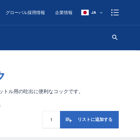
グローバル採用情報
企業情報
JA
ク
5リットル用の吐出に便利なコックです。
6
リストに追加する