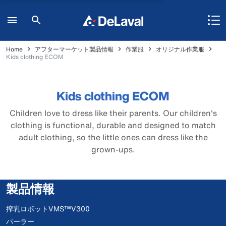
Home
アフターマーケット製品情報
作業服
オリジナル作業服
Kids clothing ECOM
Kids clothing ECOM
Children love to dress like their parents. Our children's
clothing is functional, durable and designed to match
adult clothing, so the little ones can dress like the
grown-ups.
製品情報
搾乳ロボットVMS™V300
パーラー