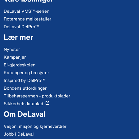
DeLaval VMS™-serien
Roterende melkestaller
DeLaval DelPro™
Lær mer
Nyheter
Kampanjer
El-gjerdeskolen
Kataloger og brosjyrer
Inspired by DelPro™
Bondens utfordringer
Tilbehørspermen - produktblader
Sikkerhetsdatablad
Om DeLaval
Visjon, misjon og kjerneverdier
Jobb i DeLaval