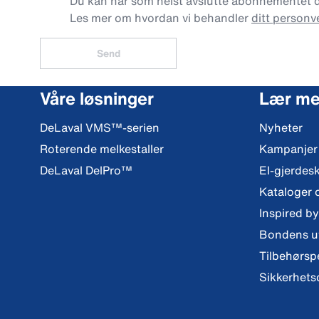
Du kan når som helst avslutte abonnementet dit
Les mer om hvordan vi behandler
ditt personv
Send
Våre løsninger
Lær me
DeLaval VMS™-serien
Nyheter
Roterende melkestaller
Kampanjer
DeLaval DelPro™
El-gjerdes
Kataloger 
Inspired b
Bondens ut
Tilbehørsp
Sikkerhets