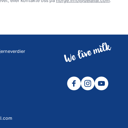
vet, eller kontakte oss på
norge.info@delaval.com
.
jerneverdier
l.com