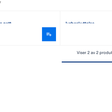
r
a nett
Jurbeskyttelse
Viser 2 av 2 produ