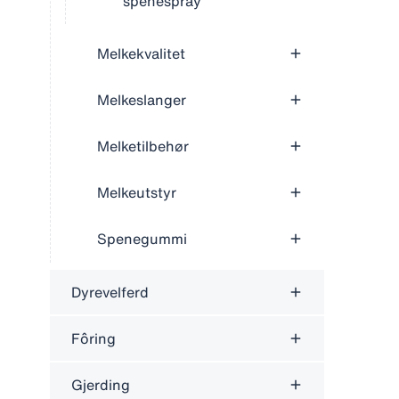
spenespray
Melkekvalitet
Melkeslanger
Melketilbehør
Melkeutstyr
Spenegummi
Dyrevelferd
Fôring
Gjerding