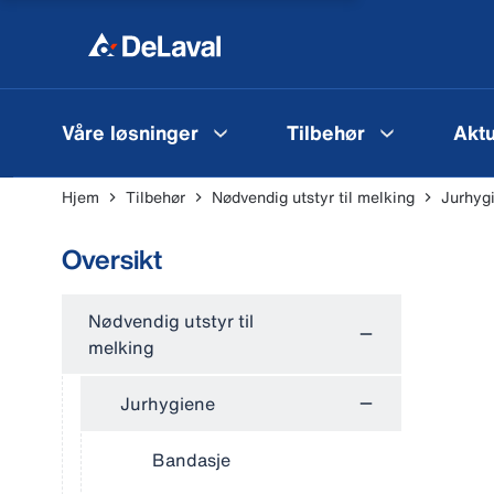
Våre løsninger
Tilbehør
Aktu
Hjem
Tilbehør
Nødvendig utstyr til melking
Jurhyg
Oversikt
Nødvendig utstyr til
melking
Jurhygiene
Bandasje