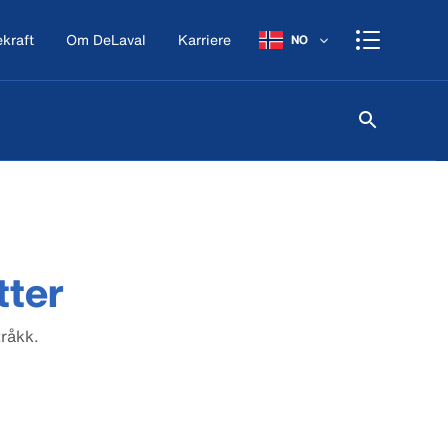
kraft
Om DeLaval
Karriere
NO
tter
råkk.