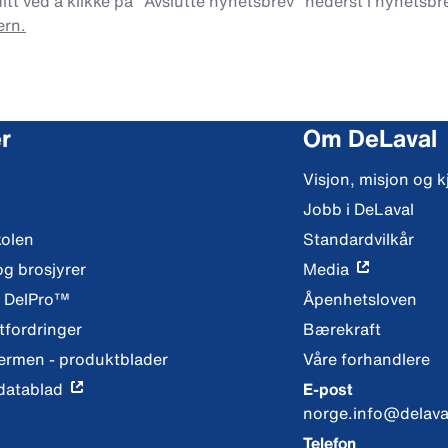
t ved å klikke på "Avslutte nyhetsbrev" nederst i nyhetsbre
ern.
r
Om DeLaval
Visjon, misjon og k
Jobb i DeLaval
kolen
Standardvilkår
og brosjyrer
Media
y DelPro™
Åpenhetsloven
fordringer
Bærekraft
ermen - produktblader
Våre forhandlere
datablad
E-post
norge.info@delava
Telefon