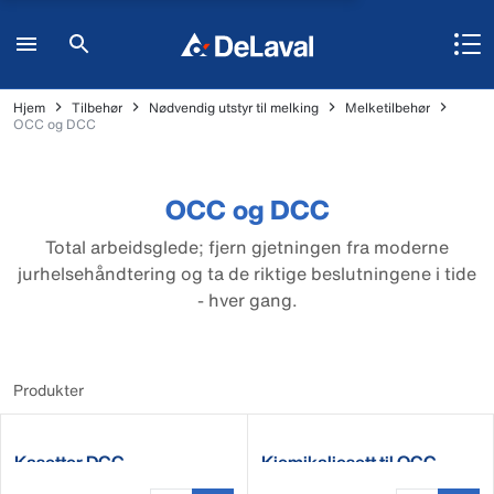
Hjem
Tilbehør
Nødvendig utstyr til melking
Melketilbehør
OCC og DCC
OCC og DCC
Total arbeidsglede; fjern gjetningen fra moderne
jurhelsehåndtering og ta de riktige beslutningene i tide
- hver gang.
Produkter
Kasetter DCC
Kjemikaliesett til OCC