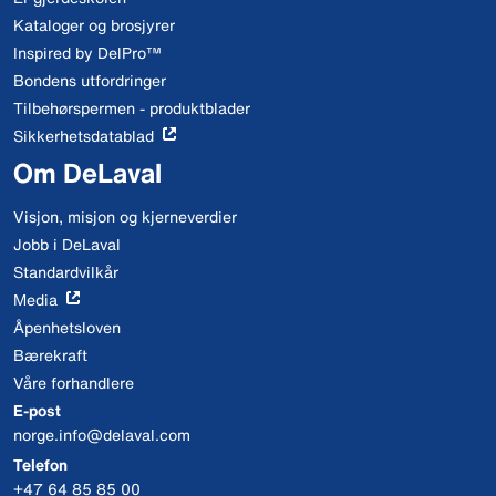
Kataloger og brosjyrer
Inspired by DelPro™
Bondens utfordringer
Tilbehørspermen - produktblader
Sikkerhetsdatablad
Om DeLaval
Visjon, misjon og kjerneverdier
Jobb i DeLaval
Standardvilkår
Media
Åpenhetsloven
Bærekraft
Våre forhandlere
E-post
norge.info@delaval.com
Telefon
+47 64 85 85 00