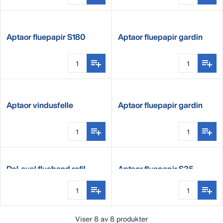
Aptaor fluepapir S180
Aptaor fluepapir gardin
C60
Aptaor vindusfelle
Aptaor fluepapir gardin
C210
DeLaval flueband refil
Aptaor fluepapir S35
Viser 8 av 8 produkter