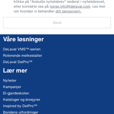
klikke på "Avslutte nyhetsbrev" nederst i nyhetsbrevet,
eller kontakte oss på
norge.info@delaval.com
. Les mer
om hvordan vi behandler
ditt personvern.
Send
Våre løsninger
DeLaval VMS™-serien
Roterende melkestaller
DeLaval DelPro™
Lær mer
Nyheter
Kampanjer
El-gjerdeskolen
Kataloger og brosjyrer
Inspired by DelPro™
Bondens utfordringer