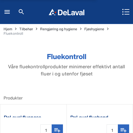
Hjem
Tilbehør
Rengjøring og hygiene
Fjøshygiene
Fluekontroll
Fluekontroll
Våre fluekontrollprodukter minimerer effektivt antall
fluer i og utenfor fjøset
Produkter
DeLaval fluepose
DeLaval flueband