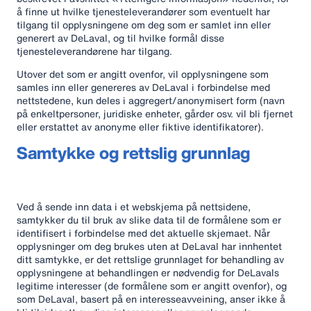
å finne ut hvilke tjenesteleverandører som eventuelt har
tilgang til opplysningene om deg som er samlet inn eller
generert av DeLaval, og til hvilke formål disse
tjenesteleverandørene har tilgang.
Utover det som er angitt ovenfor, vil opplysningene som
samles inn eller genereres av DeLaval i forbindelse med
nettstedene, kun deles i aggregert/anonymisert form (navn
på enkeltpersoner, juridiske enheter, gårder osv. vil bli fjernet
eller erstattet av anonyme eller fiktive identifikatorer).
Samtykke og rettslig grunnlag
Ved å sende inn data i et webskjema på nettsidene,
samtykker du til bruk av slike data til de formålene som er
identifisert i forbindelse med det aktuelle skjemaet. Når
opplysninger om deg brukes uten at DeLaval har innhentet
ditt samtykke, er det rettslige grunnlaget for behandling av
opplysningene at behandlingen er nødvendig for DeLavals
legitime interesser (de formålene som er angitt ovenfor), og
som DeLaval, basert på en interesseavveining, anser ikke å