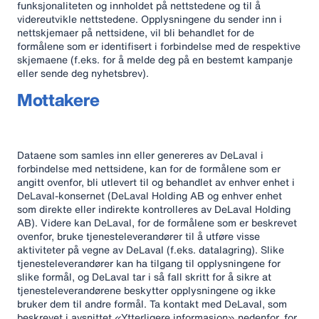
funksjonaliteten og innholdet på nettstedene og til å
videreutvikle nettstedene. Opplysningene du sender inn i
nettskjemaer på nettsidene, vil bli behandlet for de
formålene som er identifisert i forbindelse med de respektive
skjemaene (f.eks. for å melde deg på en bestemt kampanje
eller sende deg nyhetsbrev).
Mottakere
Dataene som samles inn eller genereres av DeLaval i
forbindelse med nettsidene, kan for de formålene som er
angitt ovenfor, bli utlevert til og behandlet av enhver enhet i
DeLaval-konsernet (DeLaval Holding AB og enhver enhet
som direkte eller indirekte kontrolleres av DeLaval Holding
AB). Videre kan DeLaval, for de formålene som er beskrevet
ovenfor, bruke tjenesteleverandører til å utføre visse
aktiviteter på vegne av DeLaval (f.eks. datalagring). Slike
tjenesteleverandører kan ha tilgang til opplysningene for
slike formål, og DeLaval tar i så fall skritt for å sikre at
tjenesteleverandørene beskytter opplysningene og ikke
bruker dem til andre formål. Ta kontakt med DeLaval, som
beskrevet i avsnittet «Ytterligere informasjon» nedenfor, for