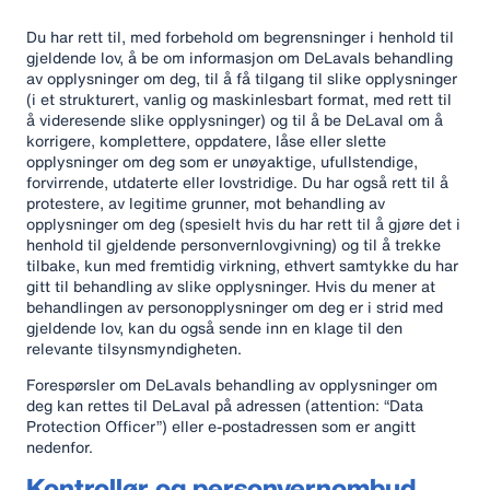
Du har rett til, med forbehold om begrensninger i henhold til
gjeldende lov, å be om informasjon om DeLavals behandling
av opplysninger om deg, til å få tilgang til slike opplysninger
(i et strukturert, vanlig og maskinlesbart format, med rett til
å videresende slike opplysninger) og til å be DeLaval om å
korrigere, komplettere, oppdatere, låse eller slette
opplysninger om deg som er unøyaktige, ufullstendige,
forvirrende, utdaterte eller lovstridige. Du har også rett til å
protestere, av legitime grunner, mot behandling av
opplysninger om deg (spesielt hvis du har rett til å gjøre det i
henhold til gjeldende personvernlovgivning) og til å trekke
tilbake, kun med fremtidig virkning, ethvert samtykke du har
gitt til behandling av slike opplysninger. Hvis du mener at
behandlingen av personopplysninger om deg er i strid med
gjeldende lov, kan du også sende inn en klage til den
relevante tilsynsmyndigheten.
Forespørsler om DeLavals behandling av opplysninger om
deg kan rettes til DeLaval på adressen (attention: “Data
Protection Officer”) eller e-postadressen som er angitt
nedenfor.
Kontrollør og personvernombud