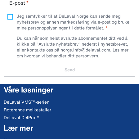
E-post
*
Jeg samtykker til at DeLaval Norge kan sende meg
nyhetsbrev og annen markedsføring via e-post og bruke
mine personopplysninger til dette formålet.
Du kan når som helst avslutte abonnementet ditt ved å
klikke på "Avslutte nyhetsbrev" nederst i nyhetsbrevet,
eller kontakte oss på
norge.info@delaval.com
. Les mer
om hvordan vi behandler
ditt personvern.
Send
Våre løsninger
DeLaval VMS™-serien
Roterende melkestaller
DeLaval DelPro™
Lær mer