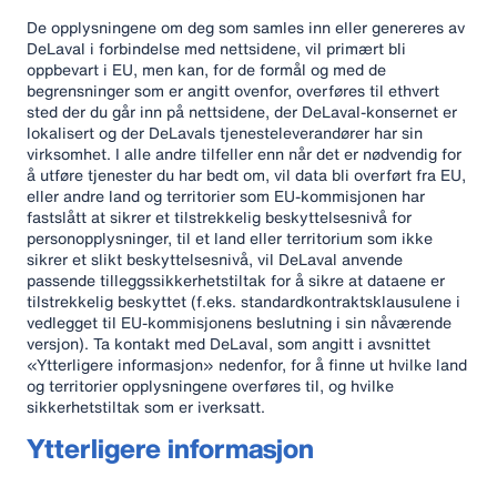
De opplysningene om deg som samles inn eller genereres av
DeLaval i forbindelse med nettsidene, vil primært bli
oppbevart i EU, men kan, for de formål og med de
begrensninger som er angitt ovenfor, overføres til ethvert
sted der du går inn på nettsidene, der DeLaval-konsernet er
lokalisert og der DeLavals tjenesteleverandører har sin
virksomhet. I alle andre tilfeller enn når det er nødvendig for
å utføre tjenester du har bedt om, vil data bli overført fra EU,
eller andre land og territorier som EU-kommisjonen har
fastslått at sikrer et tilstrekkelig beskyttelsesnivå for
personopplysninger, til et land eller territorium som ikke
sikrer et slikt beskyttelsesnivå, vil DeLaval anvende
passende tilleggssikkerhetstiltak for å sikre at dataene er
tilstrekkelig beskyttet (f.eks. standardkontraktsklausulene i
vedlegget til EU-kommisjonens beslutning i sin nåværende
versjon). Ta kontakt med DeLaval, som angitt i avsnittet
«Ytterligere informasjon» nedenfor, for å finne ut hvilke land
og territorier opplysningene overføres til, og hvilke
sikkerhetstiltak som er iverksatt.
Ytterligere informasjon