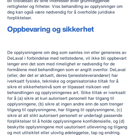
bli tilsidesatt av dine interesser eller grunnleggende
rettigheter og friheter. Viss behandling av opplysninger om
deg kan også være nødvendig for å overholde juridiske
forpliktelser.
Oppbevaring og sikkerhet
De opplysningene om deg som samles inn eller genereres av
DeLaval i forbindelse med nettstedene, vil ikke bli oppbevart
lenger enn det som med rimelighet er nødvendig for de
formålene med behandlingen som er angitt ovenfor. DeLaval
(eller, der det er aktuelt, deres tjenesteleverandører) har
iverksatt fysiske, tekniske og organisatoriske tiltak for å
sikre et sikkerhetsnivå som er tilpasset risikoen ved
behandlingen og opplysningenes art. Slike tiltak er iverksatt
for å (a) sikre at kun autorisert personell har tilgang til
opplysningene, (b) sikre at ingen andre enn de som trenger
tilgang til opplysningene, har tilgang til opplysningene, (c)
sikre at alt slikt autorisert personell er underlagt passende
forpliktelser til å holde opplysningene konfidensielle, og (d)
beskytte opplysningene mot uautorisert utlevering og tilgang
og mot utilsiktet eller ulovlig ødeleggelse, tap og endring.