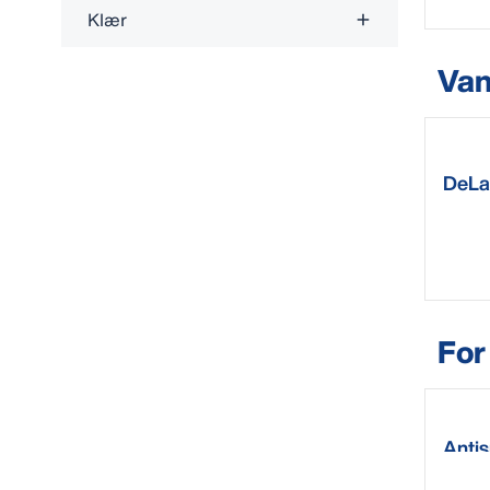
Klær
Va
DeLav
vann
For
Antis