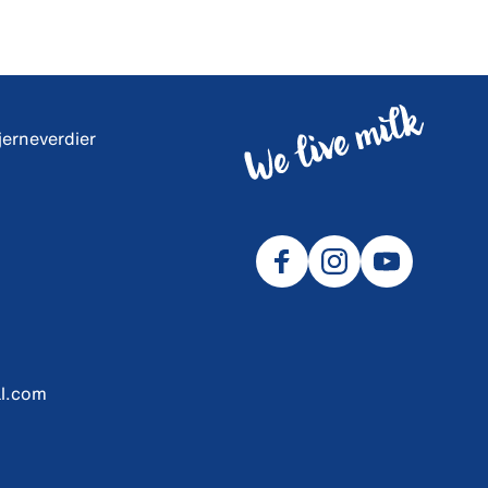
jerneverdier
l.com