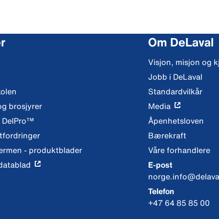
r
Om DeLaval
Visjon, misjon og k
Jobb i DeLaval
kolen
Standardvilkår
og brosjyrer
Media
y DelPro™
Åpenhetsloven
fordringer
Bærekraft
ermen - produktblader
Våre forhandlere
datablad
E-post
norge.info@delava
Telefon
+47 64 85 85 00