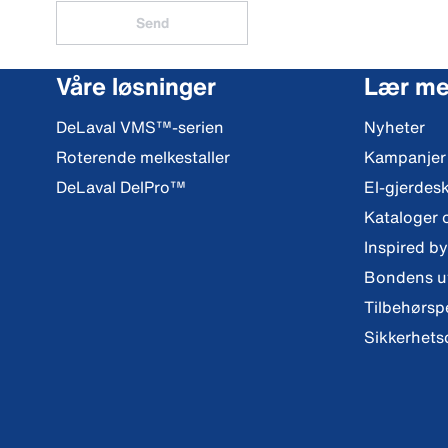
Send
Våre løsninger
Lær me
DeLaval VMS™-serien
Nyheter
Roterende melkestaller
Kampanjer
DeLaval DelPro™
El-gjerdes
Kataloger 
Inspired b
Bondens ut
Tilbehørsp
Sikkerhets