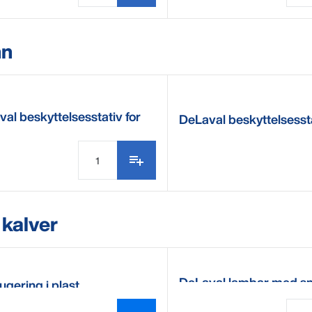
nn
al beskyttelsesstativ for
DeLaval beskyttelsessta
kar HPT50
drikkekar HB15
 kalver
DeLaval lambar med s
ugering i plast