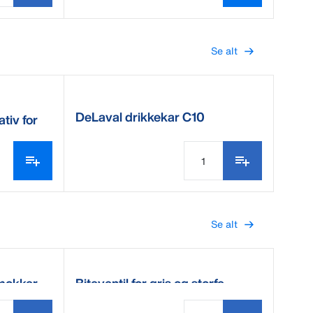
Se alt
DeLaval drikkekar C10
tiv for
Se alt
mokker
Biteventil for gris og storfe