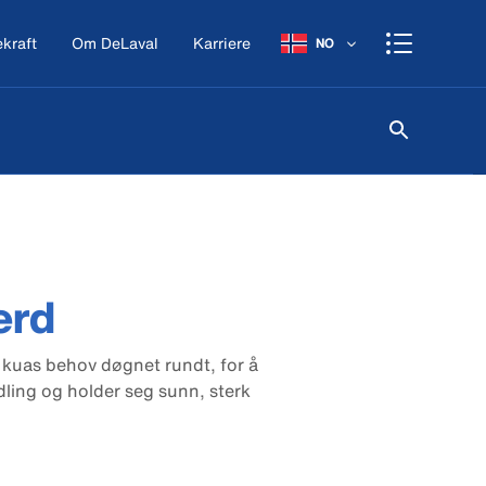
kraft
Om DeLaval
Karriere
NO
erd
e kuas behov døgnet rundt, for å
dling og holder seg sunn, sterk