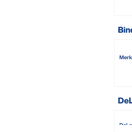
Bin
Merk
pk.
DeL
DeLav