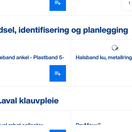
dsel, identifisering og planlegging
eband ankel - Plastband 5-
Halsband ku, metallrin
aval klauvpleie
al robot collector
DryMaxx™