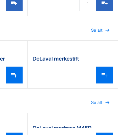
Se alt
ger
DeLaval merkestift
Se alt
DeLaval madrass M45R