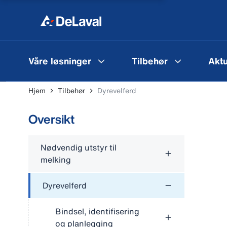
Våre løsninger
Tilbehør
Aktu
Hjem
Tilbehør
Dyrevelferd
Oversikt
Nødvendig utstyr til
melking
Dyrevelferd
Bindsel, identifisering
og planlegging