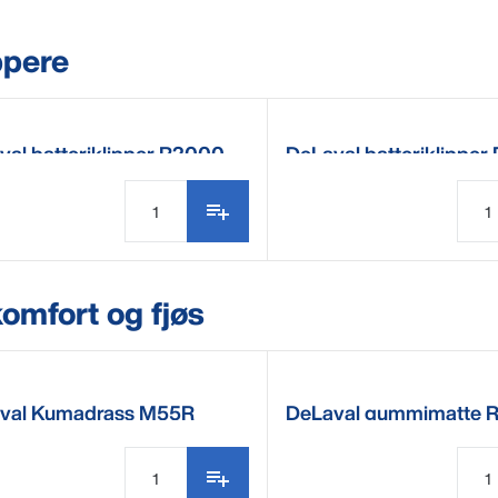
ppere
val batteriklipper R2000
DeLaval batteriklipper
omfort og fjøs
val Kumadrass M55R
DeLaval gummimatte 