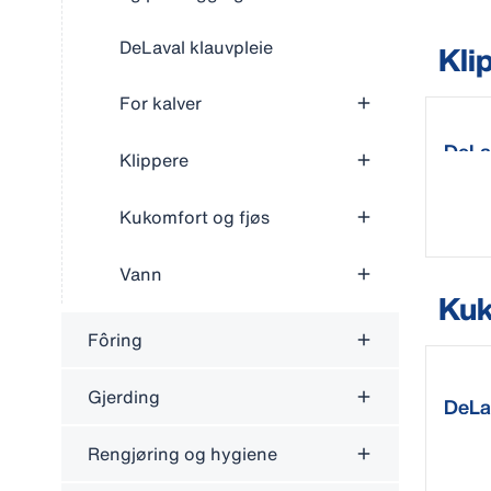
DeLaval klauvpleie
Kli
For kalver
DeLa
Klippere
Kukomfort og fjøs
Vann
Kuk
Fôring
Gjerding
DeLa
Rengjøring og hygiene