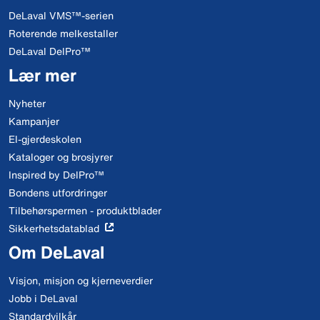
DeLaval VMS™-serien
Roterende melkestaller
DeLaval DelPro™
Lær mer
Nyheter
Kampanjer
El-gjerdeskolen
Kataloger og brosjyrer
Inspired by DelPro™
Bondens utfordringer
Tilbehørspermen - produktblader
Sikkerhetsdatablad
Om DeLaval
Visjon, misjon og kjerneverdier
Jobb i DeLaval
Standardvilkår