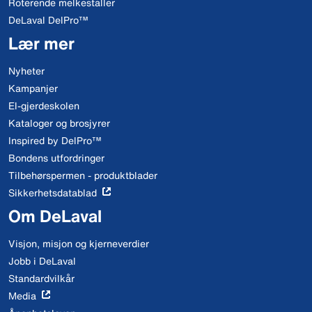
Roterende melkestaller
DeLaval DelPro™
Lær mer
Nyheter
Kampanjer
El-gjerdeskolen
Kataloger og brosjyrer
Inspired by DelPro™
Bondens utfordringer
Tilbehørspermen - produktblader
Sikkerhetsdatablad
Om DeLaval
Visjon, misjon og kjerneverdier
Jobb i DeLaval
Standardvilkår
Media