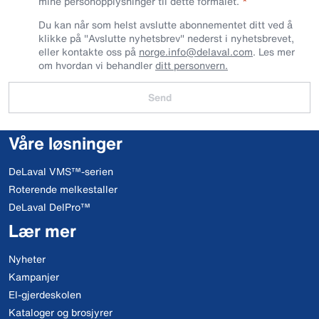
mine personopplysninger til dette formålet.
Du kan når som helst avslutte abonnementet ditt ved å
klikke på "Avslutte nyhetsbrev" nederst i nyhetsbrevet,
eller kontakte oss på
norge.info@delaval.com
. Les mer
om hvordan vi behandler
ditt personvern.
Send
Våre løsninger
DeLaval VMS™-serien
Roterende melkestaller
DeLaval DelPro™
Lær mer
Nyheter
Kampanjer
El-gjerdeskolen
Kataloger og brosjyrer