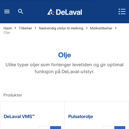
Hjem
Tilbehør
Nødvendig utstyr til melking
Melketilbehør
Olje
Olje
Ulike typer oljer som forlenger levetiden og gir optimal
funksjon på DeLaval-utstyr.
Produkter
DeLaval VMS™
Pulsatorolje
Hydraulikkolje BIO