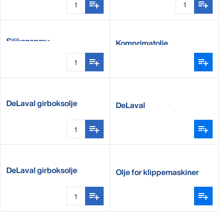
Silikonspray
Komprimatolje
DeLaval girboksolje
DeLaval
SAE80W-90
vakuumpumpeolje
DeLaval girboksolje
Olje for klippemaskiner
EP75W-90