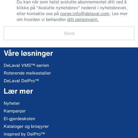
Du kan når som helst avslutte abonnementet ditt ved å
klikke på "Avslutte nyhetsbrev" nederst i nyhetsbrevet,
eller kontakte oss på
norge.info@delaval.com
. Les mer
om hvordan vi behandler
ditt personvern.
Send
Våre løsninger
DeLaval VMS™-serien
Roterende melkestaller
DeLaval DelPro™
Lær mer
Nyheter
Kampanjer
El-gjerdeskolen
Kataloger og brosjyrer
Inspired by DelPro™