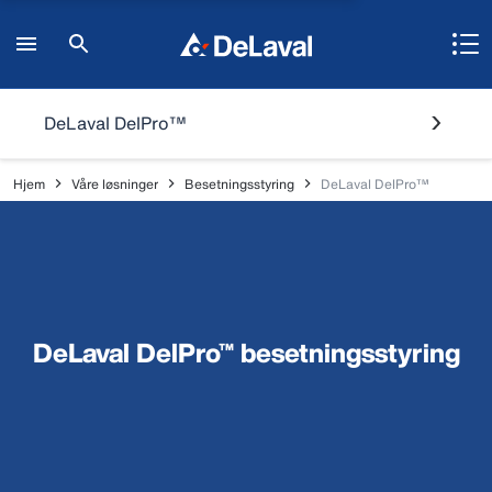
DeLaval DelPro™
Hjem
Våre løsninger
Besetningsstyring
DeLaval DelPro™
DeLaval DelPro™ besetningsstyring