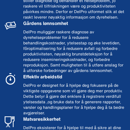
stiller diagnose og behandler et helseproblem, jo
raskere vil tilfriskningen være og produktiviteten
påvirkes mindre. Derfor er DelPro utformet slik at det
raskt leverer nøyaktig informasjon om dyrehelsen.
Gårdens lønnsomhet
DelPro muliggjør raskere diagnose av
dyrehelseproblemer for å redusere
behandlingskostnader, ytelsestap og øke levetiden,
fôroptimalisering for å redusere avfall og forbedre
produktiviteten, nøyaktig brunstdeteksjon for å
redusere insemineringskostnader, og forbedre
reproduksjon. Samt muligheten til å utføre anslag for
å utforske forbedringer av gårdens lønnsomhet.
Effektiv arbeidstid
DelPro er designet for å hjelpe deg fokusere på de
viktigste oppgavene som vil gjøre deg mer produktiv.
Dette betyr å gjøre det enklere å registrere verdifull
ytelsesdata ,og bruke data for å generere rapporter,
varsler og handlingsplaner for å hjelpe deg å ta bedre
avgjørelser.
Matvaresikkerhet
DelPro eksisterer for å hjelpe til med å sikre at dine