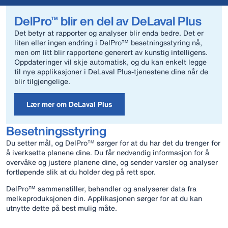
DelPro™ blir en del av DeLaval Plus
Det betyr at rapporter og analyser blir enda bedre. Det er
liten eller ingen endring i DelPro™ besetningsstyring nå,
men om litt blir rapportene generert av kunstig intelligens.
Oppdateringer vil skje automatisk, og du kan enkelt legge
til nye applikasjoner i DeLaval Plus-tjenestene dine når de
blir tilgjengelige.
Lær mer om DeLaval Plus
Besetningsstyring
Du setter mål, og DelPro™ sørger for at du har det du trenger for
å iverksette planene dine. Du får nødvendig informasjon for å
overvåke og justere planene dine, og sender varsler og analyser
fortløpende slik at du holder deg på rett spor.
DelPro™ sammenstiller, behandler og analyserer data fra
melkeproduksjonen din. Applikasjonen sørger for at du kan
utnytte dette på best mulig måte.