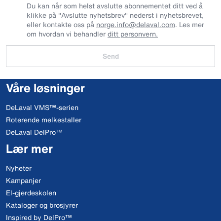
Du kan når som helst avslutte abonnementet ditt ved å
klikke på "Avslutte nyhetsbrev" nederst i nyhetsbrevet,
eller kontakte oss på
norge.info@delaval.com
. Les mer
om hvordan vi behandler
ditt personvern.
Send
Våre løsninger
DeLaval VMS™-serien
Roterende melkestaller
DeLaval DelPro™
Lær mer
Nyheter
Kampanjer
El-gjerdeskolen
Kataloger og brosjyrer
Inspired by DelPro™