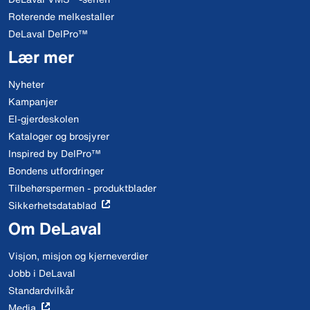
Roterende melkestaller
DeLaval DelPro™
Lær mer
Nyheter
Kampanjer
El-gjerdeskolen
Kataloger og brosjyrer
Inspired by DelPro™
Bondens utfordringer
Tilbehørspermen - produktblader
Sikkerhetsdatablad
Om DeLaval
Visjon, misjon og kjerneverdier
Jobb i DeLaval
Standardvilkår
Media