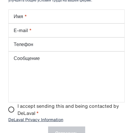
улучшить общие условия труда на вашей ферме.
Имя
E-mail
Телефон
Сообщение
I accept sending this and being contacted by
DeLaval
*
DeLaval Privacy Information
Отправить