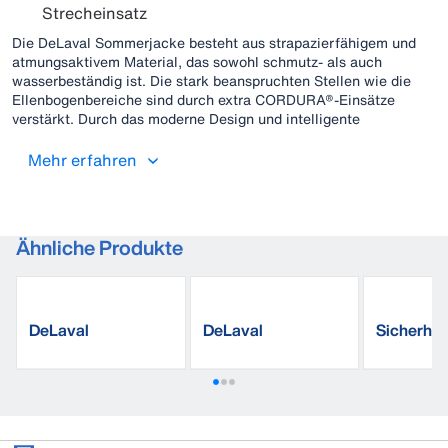
Strecheinsatz
Die DeLaval Sommerjacke besteht aus strapazierfähigem und
atmungsaktivem Material, das sowohl schmutz- als auch
wasserbeständig ist. Die stark beanspruchten Stellen wie die
Ellenbogenbereiche sind durch extra CORDURA®-Einsätze
verstärkt. Durch das moderne Design und intelligente
Funktionen der Ausstattungsdetails ist die Sommerjacke ein
praktischer Begleiter für alle Arbeiten.
Mehr erfahren
Ähnliche Produkte
DeLaval
DeLaval
Sicherhe
Arbeitshose Herren
Arbeitssocken
tiefel