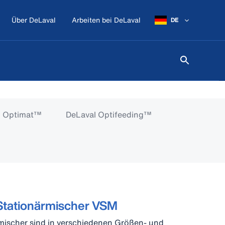
Über DeLaval
Arbeiten bei DeLaval
DE
l Optimat™
DeLaval Optifeeding™
 Stationärmischer VSM
rmischer sind in verschiedenen Größen- und