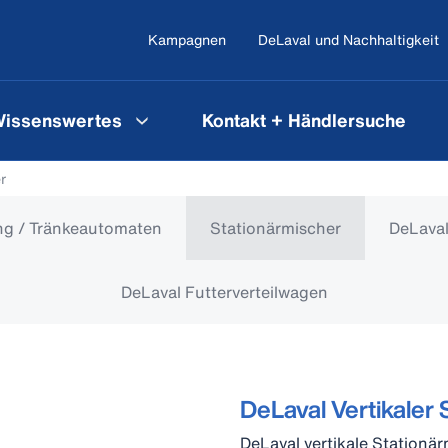
Kampagnen
DeLaval und Nachhaltigkeit
issenswertes
Kontakt + Händlersuche
r
ng / Tränkeautomaten
Stationärmischer
DeLava
DeLaval Futterverteilwagen
DeLaval Vertikaler
DeLaval vertikale Stationä