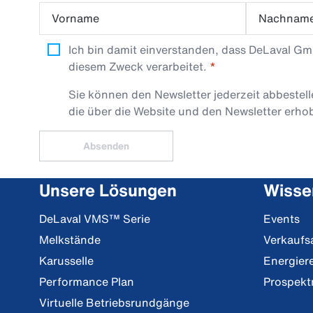
Vorname
Nachnam
Ich bin damit einverstanden, dass DeLaval G
diesem Zweck verarbeitet.
Sie können den Newsletter jederzeit abbestel
die über die Website und den Newsletter erh
Absenden
Unsere Lösungen
Wisse
DeLaval VMS™ Serie
Events
Melkstände
Verkaufs
Karusselle
Energier
Performance Plan
Prospekt
Virtuelle Betriebsrundgänge