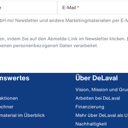
e
E-Mail
*
mbH mir Newsletter und andere Marketingmaterialien per E-
len, indem Sie auf den Abmelde-Link im Newsletter klicken.
obenen personenbezogenen Daten verarbeitet.
nswertes
Über DeLaval
Vision, Mission und Gr
aktionen
Arbeiten bei DeLaval
echner
Finanzierung
material im Überblick
Mehr über DeLaval als 
Nachhaltigkeit